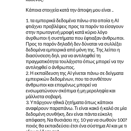
Κάποια στοιχεία κατά την άποψη μου είναι ..
1. τα εμπειρικά δεδομένα πάνω στα οποία η ΑΙ
φτιάχνει προβλέψεις προς τα παρόν τα είσαγουν
στην πρωτογενή μροφή κατά κύριο λόγο
άνρθωποι ή συστήματα που έφτιαξαν άνθρωποι.
Προς το παρόν δηλαδή δεν δύναται να συλλέξει
δεδομένα εμπειρικά από μόνη της. Της λείπει η
διασύνσεση δηλ. για να αντιληφθεί τη
πραγματικότητα τουλάχιστο όπως μπορεί να την
αντιληφθεί ο άνθρωπος.
2. Η εκπαίδευση της ΑΙ γίνεται πάνω σε δείγματα
εμπειρικών δεδομένων, που τα συνθέτουν
άνθρωποι και επομένως μπορεί να
ενσωματώνουν σκόπιμα ή μη μεροληψία και
μάλλιστα σοβαρή.
3. Υπάρχουν ηθικά ζητήματα όπως κάποιοι
αναφέρουν παραπάνω. Τι είναι κακό ή καλό σε μία
δεδομένη συνθήκη, δεν είναι πάντα εύκολη
απόφαση. Να θυσιάσει πχ. 10 για να σωθούν 100?
ποιός θα εκπαιδεύσει έτσι ένα σύστημα ΑΙ και με τι