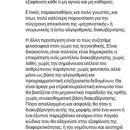
εξαφάνιση κάθε τι μη αγνού και μη καθαρού;
Επικές παρακαταθήκες και πολύ γνωστές, και
ίσως πολύ καλύτερη παρουσίαση για την
σύγχρονη απεικόνιση της «μηχανιστικής» ή
νευρωνικής ή έστω αλγοριθμικής διακυβέρνησης.
Η άλλη προσέγγιση είναι το πώς συζητάμε
φιλοσοφικά στον χώρο της τεχνοηθικής. Είναι
δικαιοσύνη, είναι πολιτεία, είναι δημοκρατία, η
επικράτηση ενός μοντέλου διακυβέρνησης χωρίς
λάθη; χωρίς την σημαίνουσα ατέλεια του
ανθρώπινου παράγοντα; χωρίς φαντασία, αλλά
μόνο ως βάση την αλγοριθμική και
προγραμματιστική επεξεργασία δεδομένων; Θα
είναι άραγε μια στρακτουραλιστική κοινωνία που
θα βασίζεται στο μηχανιστικό παράδοξο της ορθής
χωρίς συναισθηματική βάση διακυβέρνησης;
Πόσο απαλλαγμένη και ασφαλής θα ήταν η
διακυβέρνηση αυτής της μορφής από ένα worm ή
ένα έξυπνο παρεμβάτικο σενάριο στον πηγαίο
κώδικα που θα οδηγούσε στην εξαφάνιση της
διαφορετικότητας; ή του νομότυπου και αυστηρά