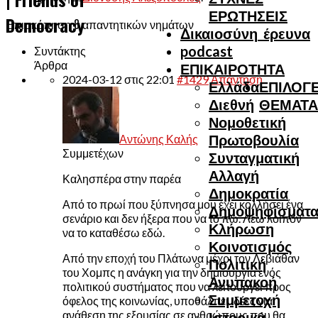
ΕΡΩΤΗΣΕΙΣ
Democracy
Επισκόπηση 8 απαντητικών νημάτων
Δικαιοσύνη_έρευνα
podcast
Συντάκτης
Άρθρα
ΕΠΙΚΑΙΡΟΤΗΤΑ
2024-03-12 στις 22:01
#1429
Απάντηση
Ελλάδα
ΕΠΙΛΟΓΕ
Διεθνή
ΘΕΜΑΤΑ
Νομοθετική
Πρωτοβουλία
Αντώνης Καλής
Συμμετέχων
Συνταγματική
Αλλαγή
Καλησπέρα στην παρέα
Δημοκρατία
Από το πρωί που ξύπνησα μου έχει κολλήσει ένα
Δημοψηφίσματ
σενάριο και δεν ήξερα που να το πω. Λέω λοιπόν
Κλήρωση
να το καταθέσω εδώ.
Κοινοτισμός
Από την εποχή του Πλάτωνα μέχρι τον Λεβιάθαν
Πολιτική
του Χομπς η ανάγκη για την δημιουργία ενός
Ανυπακοή
πολιτικού συστήματος που να λειτουργεί προς
Συμμετοχή
όφελος της κοινωνίας, υποθάλπει ιδέες για
ανάθεση της εξουσίας σε ανθρώπους που θα
Ιστορικά