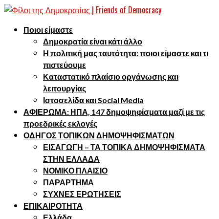
Ποιοι είμαστε
Δημοκρατία είναι κάτι άλλο
Η πολιτική μας ταυτότητα: ποιοι είμαστε και τι
πιστεύουμε
Καταστατικό πλαίσιο οργάνωσης και
λειτουργίας
Ιστοσελίδα και Social Media
ΑΦΙΕΡΩΜΑ: ΗΠΑ, 147 δημοψηφίσματα μαζί με τις
προεδρικές εκλογές
ΟΔΗΓΟΣ ΤΟΠΙΚΩΝ ΔΗΜΟΨΗΦΙΣΜΑΤΩΝ
ΕΙΣΑΓΩΓΗ – ΤΑ ΤΟΠΙΚΑ ΔΗΜΟΨΗΦΙΣΜΑΤΑ
ΣΤΗΝ ΕΛΛΑΔΑ
ΝΟΜΙΚΟ ΠΛΑΙΣΙΟ
ΠΑΡΑΡΤΗΜΑ
ΣΥΧΝΕΣ ΕΡΩΤΗΣΕΙΣ
ΕΠΙΚΑΙΡΟΤΗΤΑ
Ελλάδα