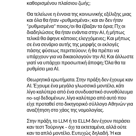
καθορισμένου πλαίσιου ζωής;
Θα τελείωνε η έννοια της κοινωνικής εξέλιξης μιας
και όλα θα ήταν «ρυθμισμένα»; και αν δεν ήταν
“ρυθμισμένα” ποιος/οι θα έβαζαν τα όρια; Πχ οι
διαδηλώσεις θα ήταν ενάντια στην AI, ή μήπως
τελικά θα άφηνε κάποιες ελεγχόμενες; Και μήπως
σε ένα σενάριο αυτής της μορφής οι εκλογές
πάσης φύσεως περιττεύουν; ή θα πρέπει να
υπάρχουν για να δικαιολογούν την ΑΙ; Και άλλωστε
γιατί να υπάρχει προσωπική άποψη; Όλα θα τα
ρυθμίσει μια ΑΙ.
Θεωρητικά ερωτήματα. Στην πράξη δεν έχουμε καν
ΑΙ. Έχουμε ένα μεγάλο γλωσσικό μοντέλο, κάτι
λίγο καλύτερο από ένα συνδυαστικό συνοθύλευμα
no-sql δεδομένων, λίγο καλύτερο από αυτό που
είχε προταθεί στο δικηγορικό σύλλογο Αθηνών για
αναζήτηση στο χάος της νομολογίας.
Στην πράξη, το LLM ή το ELLM δεν έχουν περάσει
καν τεστ Τούρινγκ – όχι τα εκτεταμένα, αλλά ούτε
καν τα απλό μοντέλο. Ευτυχώς δηλαδή. Ή και