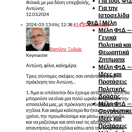
Για τους Φτ
Φιλικά, με μια δόση υπερβολής,
Για την
Αντώνης
12.03.2024
Ιστοσελίδα
ΦτΔ | Μέλη
2024-03-13 στις 12:38
#1430
Απάντηση
Μέλη ΦτΔ —
Γενικά
Πολιτικά και
Βασίλης Ξυδιάς
Θεωρητικά
Keymaster
Ζητήματα
Αντώνη, φίλοι, καλημέρα.
Μέλη ΦτΔ —
Ιδέες και
Τρεις σύντομες σκέψεις σαν απάντηση στην
Προτάσεις
πρόκληση του Αντώνη…
Πολιτικής
1. Άμα οι υπόλοιποι δεν έχουμε αντίρρηση, αυτή θα
Δράσης
μπορούσε να είναι μια πολύ ωραία ανάρτηση στην
Μέλη ΦτΔ —
ιστοσελίδα μας, με πρόκληση για διάλογο στα
σχόλια. Και ακόμα καλύτερα θα ήταν αν, σε δεύτερο
Οργανωτικέ
χρόνο, την προωθούσαμε και μέσω social media,
Ιδέες και
και να μαζεύαμε και από εκεί τις αξιόλογες
Προτάσεις
απαντήσεις στα σχόλια κάτω από την ανάρτηση.