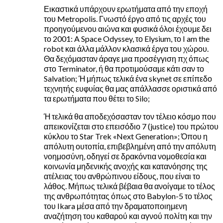
Εικαστικά υπάρχουν ερωτήματα από την εποχή
του Metropolis. Γνωστό έργο από τις αρχές του
προηγούμενου αιώνα και φυσικά όλοι έχουμε δει
το 2001: A Space Odyssey, το Elysium, το I am the
robot και άλλα μάλλον κλασικά έργα του χώρου.
Θα δεχόμασταν άραγε μια προσέγγιση πχ όπως
στο Terminator, ή θα προτιμούσαμε κάτι σαν το
Salvation; Ή μήπως τελικά ένα skynet σε επίπεδο
τεχνητής ευφυίας θα μας απάλλασσε οριστικά από
τα ερωτήματα που θέτει το Silo;
Ή τελικά θα αποδεχόσασταν τον τέλειο κόσμο που
απεικονίζεται στο επεισόδιο 7 (justice) του πρώτου
κύκλου το Star Trek «Next Generation»; Όπου η
απόλυτη ουτοπία, επιβεβλημένη από την απόλυτη
νοημοσύνη, οδηγεί σε δρακόντια νομοθεσία και
κοινωνία μηδενικής ανοχής και κατανόησης της
ατέλειας του ανθρώπινου είδους, που είναι το
λάθος. Μήπως τελικά βέβαια θα ανοίγαμε το τέλος
της ανθρωπότητας όπως στο Babylon-5 το τέλος
του Ikara μέσα από την δραματοποιημενη
αναζήτηση του καθαρού και αγνού πολίτη και την