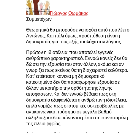
Γιώργος Θωμάκος
Συμμετέχων
Θεωρητικά θα μπορούσε να ισχύει αυτό που λέει ο
Αντώνης. Και πάλι όμως, προϋπόθεση είναι η
δημοκρατία, για τους εξής τουλάχιστον λόγους…
Πρώτον η ιδιοτέλεια, που αποτελεί εγγενές
ανθρώπινο χαρακτηριστικό. Εννοώ κανείς δεν θα
δώσει την εξουσία του στον άλλον, ακόμα και αν
γνωρίζει πως εκείνος θα τη διαχειριστεί καλύτερα.
Κατ’ επέκταση κανένα μη δημοκρατικό
κατεστημένο δεν θα παραχωρήσει εξουσία σε
άλλον με κριτήριο την ορθότητα της λήψης
αποφάσεων. Και δεν εννοώ βέβαια πως στη
δημοκρατία εξαφανίζεται η ανθρώπινη ιδιοτέλεια,
απλά νομίζω πως οι ατομικές υστεροβουλίες με
αντικοινωνικό πρόσημο σε μεγάλο βαθμό
αλληλοεξουεδετερώνονται μέσα στη συνισταμένη
της πλειοψηφίας.