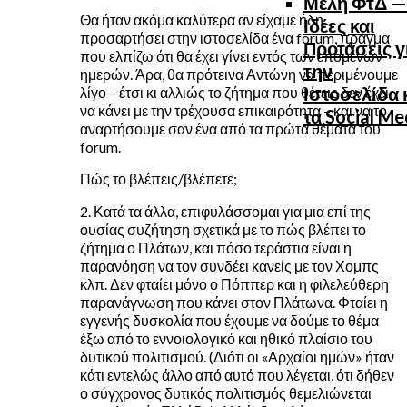
Μέλη ΦτΔ —
Θα ήταν ακόμα καλύτερα αν είχαμε ήδη
Ιδέες και
προσαρτήσει στην ιστοσελίδα ένα forum, πράγμα
Προτάσεις γ
που ελπίζω ότι θα έχει γίνει εντός των επομένων
την
ημερών. Άρα, θα πρότεινα Αντώνη να περιμένουμε
Ιστοσελίδα 
λίγο – έτσι κι αλλιώς το ζήτημα που θέτεις δεν έχει
να κάνει με την τρέχουσα επικαιρότητα – και να το
τα Social Me
αναρτήσουμε σαν ένα από τα πρώτα θέματα του
forum.
Πώς το βλέπεις/βλέπετε;
2. Κατά τα άλλα, επιφυλάσσομαι για μια επί της
ουσίας συζήτηση σχετικά με το πώς βλέπει το
ζήτημα ο Πλάτων, και πόσο τεράστια είναι η
παρανόηση να τον συνδέει κανείς με τον Χομπς
κλπ. Δεν φταίει μόνο ο Πόππερ και η φιλελεύθερη
παρανάγνωση που κάνει στον Πλάτωνα. Φταίει η
εγγενής δυσκολία που έχουμε να δούμε το θέμα
έξω από το εννοιολογικό και ηθικό πλαίσιο του
δυτικού πολιτισμού. (Διότι οι «Αρχαίοι ημών» ήταν
κάτι εντελώς άλλο από αυτό που λέγεται, ότι δήθεν
ο σύγχρονος δυτικός πολιτισμός θεμελιώνεται