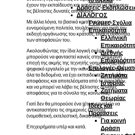
έχουν την εκπαίδευση και ικανότητα να παίρνουν
Δράσεις-Εκδηλώσει
τις βέλτιστες δυνατές αποφάσεις.
ΔΙΑΛΟΓΟΣ
Με άλλα λόγια, το βασικό κριτήριο για μια
Γνώμες-Σχόλια
ευνομούμενη πολιτεία, τουλάχιστον για αυτή την
Επικαιρότητα
εκδοχή οργάνωσης του κράτους, είναι η ορθότητα
Ελληνική
των αποφάσεών του.
Επικαιρότη
Ακολουθώντας την ίδια λογική σκέψη, θα
Διεθνής
μπορούσε να φανταστεί κανείς στην σημερινή
Επικαιρότη
εποχή της ακμής της τεχνητής νοημοσύνης, ένα
Επιλογές-Θέματ
ψηφιακό εργαλείο με την ικανότητα να συλλέγει
Ζητήματα
όλα τα δεδομένα, να έχει εκπαιδευτεί με χιλιάδες
αποφάσεις και αποτελέσματα από το παρελθόν,
Ιστορίας
και να μπορεί να λάβει τις βέλτιστες δυνατές
Ζητήματα
αποφάσεις για το σύνολο της κοινωνίας.
Θεωρίας
Γιατί δεν θα μπορούσε ένα τέτοιο εργαλείο να
Ιδέες και
αντικαταστήσει τις σημερινές εξουσίες
Προτάσεις
(νομοθετική, εκτελεστική, δικαστική);
Για κοινή
Επιχειρήματα υπέρ και κατά.
Δράση