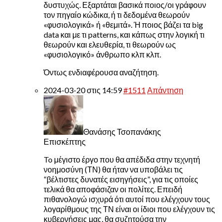
δυστυχώς. Εξαρτάται βασικά ποιος/οι γράφουν
τον πηγαίο κώδικα, ή τι δεδομένα θεωρούν
«φυσιολογικά» ή «θεμιτά». Ή ποιος βάζει τα big
data και με τι patterns, και κάπως στην λογική τι
θεωρούν και ελευθερία, τι θεωρούν ως
«φυσιολογικό» άνθρωπο κλπ κλπ.
Όντως ενδιαφέρουσα αναζήτηση.
2024-03-20 στις 14:59
#1511
Απάντηση
Θανάσης Τσοπανάκης
Επισκέπτης
To μέγιστο έργο που θα απέδιδα στην τεχνητή
νοημοσύνη (ΤΝ) θα ήταν να υποβάλει τις
“βέλτιστες δυνατές εισηγήσεις”, για τις οποίες
τελικά θα αποφάσιζαν οι πολίτες. Επειδή
πιθανολογώ ισχυρά ότι αυτοί που ελέγχουν τους
λογαρίθμους της ΤΝ είναι οι ίδιοι που ελέγχουν τις
κυβερνήσεις μας, θα συζητούσα την