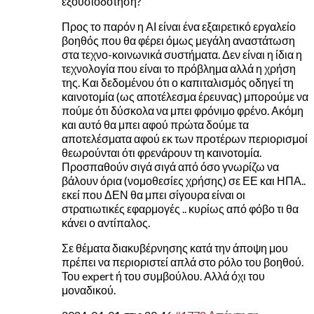
εξουσιόδοτηση?
Προς το παρόν η ΑΙ είναι ένα εξαιρετικό εργαλείο
βοηθός που θα φέρει όμως μεγάλη αναστάτωση
στα τεχνο-κοινωνικά συστήματα. Δεν είναι η ίδια η
τεχνολογία που είναι το πρόβλημα αλλά η χρήση
της. Και δεδομένου ότι ο καπιταλισμός οδηγεί τη
καινοτομία (ως αποτέλεσμα έρευνας) μπορούμε να
πούμε ότι δύσκολα να μπει φρόνιμο φρένο. Ακόμη
και αυτό θα μπει αφού πρώτα δούμε τα
αποτελέσματα αφού εκ των προτέρων περιορισμοί
θεωρούνται ότι φρενάρουν τη καινοτομία.
Προσπαθούν σιγά σιγά από όσο γνωρίζω να
βάλουν όρια (νομοθεσίες χρήσης) σε ΕΕ και ΗΠΑ..
εκεί που ΔΕΝ θα μπει σίγουρα είναι οι
στρατιωτικές εφαρμογές .. κυρίως από φόβο τι θα
κάνει ο αντίπαλος.
Σε θέματα διακυβέρνησης κατά την άποψη μου
πρέπει να περιοριστεί απλά στο ρόλο του βοηθού.
Του expert ή του συμβούλου. Αλλά όχι του
μοναδικού.