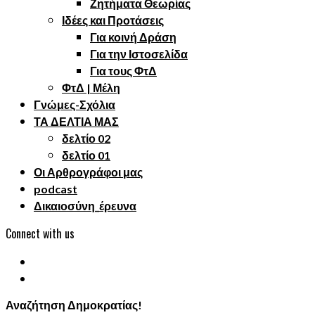
Ζητήματα Θεωρίας
Ιδέες και Προτάσεις
Για κοινή Δράση
Για την Ιστοσελίδα
Για τους ΦτΔ
ΦτΔ | Μέλη
Γνώμες-Σχόλια
ΤΑ ΔΕΛΤΙΑ ΜΑΣ
δελτίο 02
δελτίο 01
Οι Αρθρογράφοι μας
podcast
Δικαιοσύνη_έρευνα
Connect with us
Αναζήτηση Δημοκρατίας!