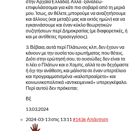
στην Αρχαία Ελλάδα). Αλλά -ξαναλέω-
επιφυλάσσομαι για κάτι πιο σοβαρό από τη μεριά
μου. Ίσως, αν θέλετε, μπορούμε να αναζητήσουμε
και άλλους (και μεταξύ μας και εκτός ημών) και να
εγκαινιάσουμε και έναν κύκλο θεωρητικών
συζητήσεων περί Δημοκρατίας (με διαφορετικές, ή
και με αντίθετες προσεγγίσεις).
3. Βέβαια, αυτά περί Πλάτωνος κλπ, δεν έχουν να
κάνουν με την ουσία του ερωτήματος που θέτεις.
Διότι στην ερώτησή σου, το ουσιώδες δεν είναι το
τι λέει ο Πλάτων και ο Χομπς, αλλά το αν δεχόμαστε
ή όχι την ανάθεση, και μάλιστα σε έναν υπερτέλειο
και προγραμματισμένα «καλοπροαίρετο» και
κοινωνικοπολιτικά «αντικειμενικό» υπερεγκέφαλο.
Περί αυτού δεν πρόκειται;
Βξ
13.03.2024
2024-03-13 στις 13:11
#1436
Απάντηση