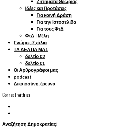
Ζητήματα Θεωρίας
Ιδέες και Προτάσεις
Για κοινή Δράση
Για την Ιστοσελίδα
Για τους ΦτΔ
ΦτΔ | Μέλη
Γνώμες-Σχόλια
ΤΑ ΔΕΛΤΙΑ ΜΑΣ
δελτίο 02
δελτίο 01
Οι Αρθρογράφοι μας
podcast
Δικαιοσύνη_έρευνα
Connect with us
Αναζήτηση Δημοκρατίας!