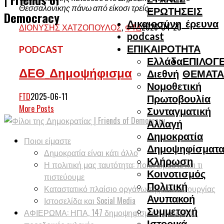
Θεσσαλονίκης πάνω από είκοσι τρείς...
ΕΡΩΤΗΣΕΙΣ
Democracy
Δικαιοσύνη_έρευνα
ΔΙΟΝΎΣΗΣ ΧΑΤΖΌΠΟΥΛΟΣ
,
ΦΤΔ
2026-04-20
podcast
ΕΠΙΚΑΙΡΟΤΗΤΑ
PODCAST
Ελλάδα
ΕΠΙΛΟΓΕ
ΔΕΘ_Δημοψήφισμα
Διεθνή
ΘΕΜΑΤΑ
Νομοθετική
FTD
2025-06-11
Πρωτοβουλία
More Posts
Συνταγματική
Αλλαγή
Δημοκρατία
Ποιοι είμαστε
Δημοψηφίσματ
Δημοκρατία είναι κάτι άλλο
Κλήρωση
Η πολιτική μας ταυτότητα: ποιοι είμαστε και τι
Κοινοτισμός
πιστεύουμε
Πολιτική
Καταστατικό πλαίσιο οργάνωσης και λειτουργίας
Ανυπακοή
Ιστοσελίδα και Social Media
Συμμετοχή
ΑΦΙΕΡΩΜΑ: ΗΠΑ, 147 δημοψηφίσματα μαζί με τις
Ιστορικά