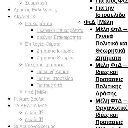
Για τους Φτ
Συμμετοχή
Για την
Δράσεις-Εκδηλώσεις
Ιστοσελίδα
ΔΙΑΛΟΓΟΣ
ΦτΔ | Μέλη
Επικαιρότητα
Μέλη ΦτΔ —
Ελληνική Επικαιρότητα
Γενικά
Διεθνής Επικαιρότητα
Πολιτικά και
Επιλογές-Θέματα
Θεωρητικά
Ζητήματα Ιστορίας
Ζητήματα
Ζητήματα Θεωρίας
Ιδέες και Προτάσεις
Μέλη ΦτΔ —
Για κοινή Δράση
Ιδέες και
Για την Ιστοσελίδα
Προτάσεις
Για τους ΦτΔ
Πολιτικής
ΦτΔ | Μέλη
Δράσης
Γνώμες-Σχόλια
Μέλη ΦτΔ —
ΤΑ ΔΕΛΤΙΑ ΜΑΣ
Οργανωτικέ
δελτίο 02
Ιδέες και
δελτίο 01
Προτάσεις
Οι Αρθρογράφοι μας