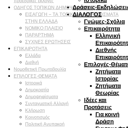
προεδρικές εκλογές
Δράσεις-Εκδηλώσει
ΟΔΗΓΟΣ ΤΟΠΙΚΩΝ ΔΗΜΟΨΗΦΙΣΜΑΤΩΝ
ΔΙΑΛΟΓΟΣ
ΕΙΣΑΓΩΓΗ – ΤΑ ΤΟΠΙΚΑ ΔΗΜΟΨΗΦΙΣΜΑΤΑ
ΣΤΗΝ ΕΛΛΑΔΑ
Γνώμες-Σχόλια
ΝΟΜΙΚΟ ΠΛΑΙΣΙΟ
Επικαιρότητα
ΠΑΡΑΡΤΗΜΑ
Ελληνική
ΣΥΧΝΕΣ ΕΡΩΤΗΣΕΙΣ
Επικαιρότη
ΕΠΙΚΑΙΡΟΤΗΤΑ
Διεθνής
Ελλάδα
Επικαιρότη
Διεθνή
Επιλογές-Θέματ
Νομοθετική Πρωτοβουλία
Ζητήματα
ΕΠΙΛΟΓΕΣ-ΘΕΜΑΤΑ
Ιστορίας
Ιστορικά
Ζητήματα
Δημοκρατία
Θεωρίας
Δημοψηφίσματα
Ιδέες και
Συνταγματική Αλλαγή
Προτάσεις
Κλήρωση
Για κοινή
Κοινοτισμός
Δράση
Πολιτική Ανυπακοή