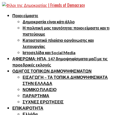
Ποιοι είμαστε
Δημοκρατία είναι κάτι άλλο
Η πολιτική μας ταυτότητα: ποιοι είμαστε και τι
πιστεύουμε
Καταστατικό πλαίσιο οργάνωσης και
λειτουργίας
Ιστοσελίδα και Social Media
ΑΦΙΕΡΩΜΑ: ΗΠΑ, 147 δημοψηφίσματα μαζί με τις
προεδρικές εκλογές
ΟΔΗΓΟΣ ΤΟΠΙΚΩΝ ΔΗΜΟΨΗΦΙΣΜΑΤΩΝ
ΕΙΣΑΓΩΓΗ – ΤΑ ΤΟΠΙΚΑ ΔΗΜΟΨΗΦΙΣΜΑΤΑ
ΣΤΗΝ ΕΛΛΑΔΑ
ΝΟΜΙΚΟ ΠΛΑΙΣΙΟ
ΠΑΡΑΡΤΗΜΑ
ΣΥΧΝΕΣ ΕΡΩΤΗΣΕΙΣ
ΕΠΙΚΑΙΡΟΤΗΤΑ
Ελλάδα