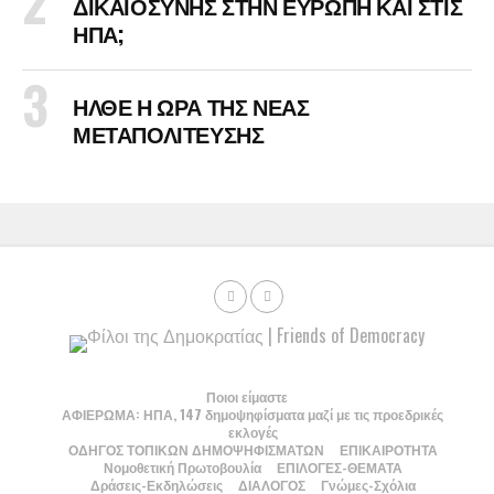
ΔΙΚΑΙΟΣΥΝΗΣ ΣΤΗΝ ΕΥΡΩΠΗ ΚΑΙ ΣΤΙΣ
ΗΠΑ;
ΗΛΘΕ Η ΩΡΑ ΤΗΣ ΝΕΑΣ
ΜΕΤΑΠΟΛΙΤΕΥΣΗΣ
Ποιοι είμαστε
ΑΦΙΕΡΩΜΑ: ΗΠΑ, 147 δημοψηφίσματα μαζί με τις προεδρικές
εκλογές
ΟΔΗΓΟΣ ΤΟΠΙΚΩΝ ΔΗΜΟΨΗΦΙΣΜΑΤΩΝ
ΕΠΙΚΑΙΡΟΤΗΤΑ
Νομοθετική Πρωτοβουλία
ΕΠΙΛΟΓΕΣ-ΘΕΜΑΤΑ
Δράσεις-Εκδηλώσεις
ΔΙΑΛΟΓΟΣ
Γνώμες-Σχόλια