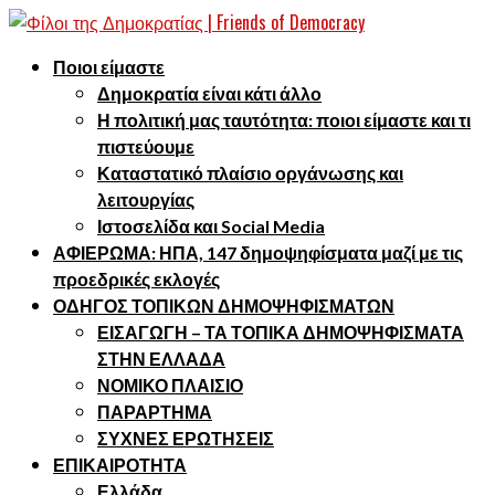
Ποιοι είμαστε
Δημοκρατία είναι κάτι άλλο
Η πολιτική μας ταυτότητα: ποιοι είμαστε και τι
πιστεύουμε
Καταστατικό πλαίσιο οργάνωσης και
λειτουργίας
Ιστοσελίδα και Social Media
ΑΦΙΕΡΩΜΑ: ΗΠΑ, 147 δημοψηφίσματα μαζί με τις
προεδρικές εκλογές
ΟΔΗΓΟΣ ΤΟΠΙΚΩΝ ΔΗΜΟΨΗΦΙΣΜΑΤΩΝ
ΕΙΣΑΓΩΓΗ – ΤΑ ΤΟΠΙΚΑ ΔΗΜΟΨΗΦΙΣΜΑΤΑ
ΣΤΗΝ ΕΛΛΑΔΑ
ΝΟΜΙΚΟ ΠΛΑΙΣΙΟ
ΠΑΡΑΡΤΗΜΑ
ΣΥΧΝΕΣ ΕΡΩΤΗΣΕΙΣ
ΕΠΙΚΑΙΡΟΤΗΤΑ
Ελλάδα