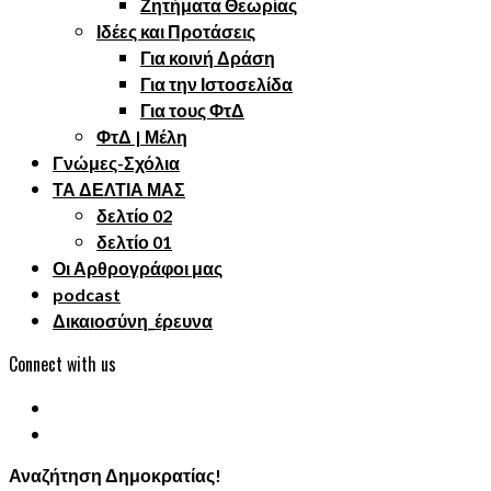
Ζητήματα Θεωρίας
Ιδέες και Προτάσεις
Για κοινή Δράση
Για την Ιστοσελίδα
Για τους ΦτΔ
ΦτΔ | Μέλη
Γνώμες-Σχόλια
ΤΑ ΔΕΛΤΙΑ ΜΑΣ
δελτίο 02
δελτίο 01
Οι Αρθρογράφοι μας
podcast
Δικαιοσύνη_έρευνα
Connect with us
Αναζήτηση Δημοκρατίας!