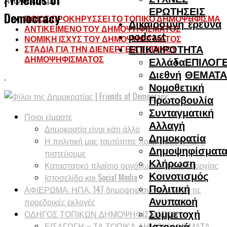
Αναλυτικότερα:
ΕΡΩΤΗΣΕΙΣ
Democracy
ΠΟΙΟΣ ΠΡΟΚΗΡΥΣΣΕΙ ΤΟ ΤΟΠΙΚΟ ΔΗΜΟΨΗΦΙΣΜΑ
Δικαιοσύνη_έρευνα
ΑΝΤΙΚΕΙΜΕΝΟ ΤΟΥ ΔΗΜΟΨΗΦΙΣΜΑΤΟΣ
podcast
ΝΟΜΙΚΗ ΙΣΧΥΣ ΤΟΥ ΔΗΜΟΨΗΦΙΣΜΑΤΟΣ
ΕΠΙΚΑΙΡΟΤΗΤΑ
ΣΤΑΔΙΑ ΓΙΑ ΤΗΝ ΔΙΕΝΕΡΓΕΙΑ ΤΟΠΙΚΟΥ
ΔΗΜΟΨΗΦΙΣΜΑΤΟΣ
Ελλάδα
ΕΠΙΛΟΓΕ
Διεθνή
ΘΕΜΑΤΑ
.
Νομοθετική
Πρωτοβουλία
Συνταγματική
Ποιοι είμαστε
Αλλαγή
Δημοκρατία είναι κάτι άλλο
Δημοκρατία
Η πολιτική μας ταυτότητα: ποιοι είμαστε και τι
Δημοψηφίσματ
πιστεύουμε
Κλήρωση
Καταστατικό πλαίσιο οργάνωσης και λειτουργίας
Κοινοτισμός
Ιστοσελίδα και Social Media
Πολιτική
ΑΦΙΕΡΩΜΑ: ΗΠΑ, 147 δημοψηφίσματα μαζί με τις
Ανυπακοή
προεδρικές εκλογές
ΟΔΗΓΟΣ ΤΟΠΙΚΩΝ ΔΗΜΟΨΗΦΙΣΜΑΤΩΝ
Συμμετοχή
ΕΙΣΑΓΩΓΗ – ΤΑ ΤΟΠΙΚΑ ΔΗΜΟΨΗΦΙΣΜΑΤΑ
Ιστορικά