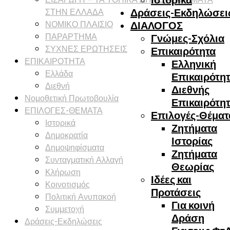
ΣΤΗΝ ΕΛΛΑΔΑ
Δράσεις-Εκδηλώσει
ΝΟΜΙΚΟ ΠΛΑΙΣΙΟ
ΔΙΑΛΟΓΟΣ
ΠΑΡΑΡΤΗΜΑ
Γνώμες-Σχόλια
ΣΥΧΝΕΣ ΕΡΩΤΗΣΕΙΣ
Επικαιρότητα
ΕΠΙΚΑΙΡΟΤΗΤΑ
Ελληνική
Ελλάδα
Επικαιρότη
Διεθνή
Διεθνής
Νομοθετική Πρωτοβουλία
Επικαιρότη
ΕΠΙΛΟΓΕΣ-ΘΕΜΑΤΑ
Επιλογές-Θέματ
Ιστορικά
Ζητήματα
Δημοκρατία
Ιστορίας
Δημοψηφίσματα
Ζητήματα
Συνταγματική Αλλαγή
Θεωρίας
Κλήρωση
Ιδέες και
Κοινοτισμός
Προτάσεις
Πολιτική Ανυπακοή
Για κοινή
Συμμετοχή
Δράση
Δράσεις-Εκδηλώσεις