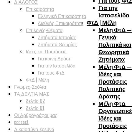
Για τους Φτ
ΔΙΑΛΟΓΟΣ
Για την
Επικαιρότητα
Ιστοσελίδα
Ελληνική Επικαιρότητα
ΦτΔ | Μέλη
Διεθνής Επικαιρότητα
Μέλη ΦτΔ —
Επιλογές-Θέματα
Ζητήματα Ιστορίας
Γενικά
Ζητήματα Θεωρίας
Πολιτικά και
Ιδέες και Προτάσεις
Θεωρητικά
Για κοινή Δράση
Ζητήματα
Για την Ιστοσελίδα
Μέλη ΦτΔ —
Για τους ΦτΔ
Ιδέες και
ΦτΔ | Μέλη
Προτάσεις
Γνώμες-Σχόλια
Πολιτικής
ΤΑ ΔΕΛΤΙΑ ΜΑΣ
Δράσης
δελτίο 02
Μέλη ΦτΔ —
δελτίο 01
Οργανωτικέ
Οι Αρθρογράφοι μας
Ιδέες και
podcast
Προτάσεις
Δικαιοσύνη_έρευνα