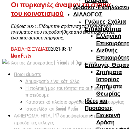
Οι πυρκαγιές άναψαν τη σπίθα
Δράσεις-Εκδηλώσει
του κοινοτισμού
ΔΙΑΛΟΓΟΣ
Γνώμες-Σχόλια
Εύβοια 2021: Είδαμε την αφύπνιση του κοινοτικού
Επικαιρότητα
πνεύματος που πυροδοτήθηκε από ένα πρωτογενές
Ελληνική
ένστικτο αυτοσυντήρησης.
Επικαιρότη
ΒΑΣΊΛΗΣ ΞΥΔΙΆΣ
2021-08-17
Διεθνής
More Posts
Επικαιρότη
Επιλογές-Θέματ
Ζητήματα
Ποιοι είμαστε
Ιστορίας
Δημοκρατία είναι κάτι άλλο
Ζητήματα
Η πολιτική μας ταυτότητα: ποιοι είμαστε και τι
Θεωρίας
πιστεύουμε
Ιδέες και
Καταστατικό πλαίσιο οργάνωσης και λειτουργίας
Προτάσεις
Ιστοσελίδα και Social Media
Για κοινή
ΑΦΙΕΡΩΜΑ: ΗΠΑ, 147 δημοψηφίσματα μαζί με τις
Δράση
προεδρικές εκλογές