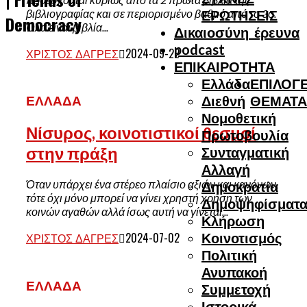
βιβλιογραφίας και σε περιορισμένο βαθμό από το 3ο.
ΕΡΩΤΗΣΕΙΣ
Democracy
Όλα είναι βιβλία...
Δικαιοσύνη_έρευνα
podcast
ΧΡΊΣΤΟΣ ΔΑΓΡΈΣ
2024-09-22
ΕΠΙΚΑΙΡΟΤΗΤΑ
Ελλάδα
ΕΠΙΛΟΓΕ
Διεθνή
ΘΕΜΑΤΑ
ΕΛΛΆΔΑ
Νομοθετική
Νίσυρος, κοινοτιστικοί θεσμοί
Πρωτοβουλία
στην πράξη
Συνταγματική
Αλλαγή
Όταν υπάρχει ένα στέρεο πλαίσιο αξιών και κανόνων,
Δημοκρατία
τότε όχι μόνο μπορεί να γίνει χρηστή χρήση των
Δημοψηφίσματ
κοινών αγαθών αλλά ίσως αυτή να γίνεται...
Κλήρωση
Κοινοτισμός
ΧΡΊΣΤΟΣ ΔΑΓΡΈΣ
2024-07-02
Πολιτική
Ανυπακοή
ΕΛΛΆΔΑ
Συμμετοχή
Ιστορικά