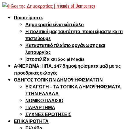
Ποιοι είμαστε
Δημοκρατία είναι κάτι άλλο
Η πολιτική μας ταυτότητα: ποιοι είμαστε και τι
πιστεύουμε
Καταστατικό πλαίσιο οργάνωσης και
λειτουργίας
Ιστοσελίδα και Social Media
ΑΦΙΕΡΩΜΑ: ΗΠΑ, 147 δημοψηφίσματα μαζί με τις
προεδρικές εκλογές
ΟΔΗΓΟΣ ΤΟΠΙΚΩΝ ΔΗΜΟΨΗΦΙΣΜΑΤΩΝ
ΕΙΣΑΓΩΓΗ – ΤΑ ΤΟΠΙΚΑ ΔΗΜΟΨΗΦΙΣΜΑΤΑ
ΣΤΗΝ ΕΛΛΑΔΑ
ΝΟΜΙΚΟ ΠΛΑΙΣΙΟ
ΠΑΡΑΡΤΗΜΑ
ΣΥΧΝΕΣ ΕΡΩΤΗΣΕΙΣ
ΕΠΙΚΑΙΡΟΤΗΤΑ
Ελλάδα