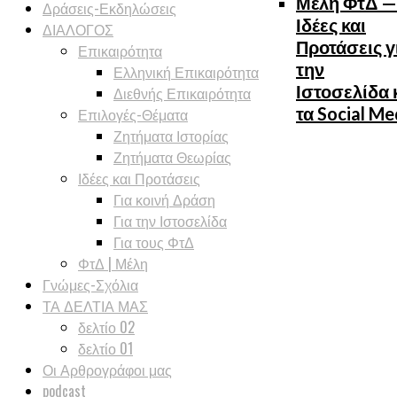
Μέλη ΦτΔ —
Δράσεις-Εκδηλώσεις
Ιδέες και
ΔΙΑΛΟΓΟΣ
Προτάσεις γ
Επικαιρότητα
την
Ελληνική Επικαιρότητα
Ιστοσελίδα 
Διεθνής Επικαιρότητα
τα Social Me
Επιλογές-Θέματα
Ζητήματα Ιστορίας
Ζητήματα Θεωρίας
Ιδέες και Προτάσεις
Για κοινή Δράση
Για την Ιστοσελίδα
Για τους ΦτΔ
ΦτΔ | Μέλη
Γνώμες-Σχόλια
ΤΑ ΔΕΛΤΙΑ ΜΑΣ
δελτίο 02
δελτίο 01
Οι Αρθρογράφοι μας
podcast