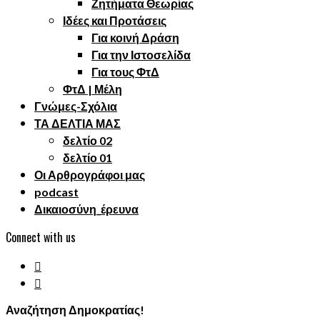
Ζητήματα Θεωρίας
Ιδέες και Προτάσεις
Για κοινή Δράση
Για την Ιστοσελίδα
Για τους ΦτΔ
ΦτΔ | Μέλη
Γνώμες-Σχόλια
ΤΑ ΔΕΛΤΙΑ ΜΑΣ
δελτίο 02
δελτίο 01
Οι Αρθρογράφοι μας
podcast
Δικαιοσύνη_έρευνα
Connect with us
Αναζήτηση Δημοκρατίας!