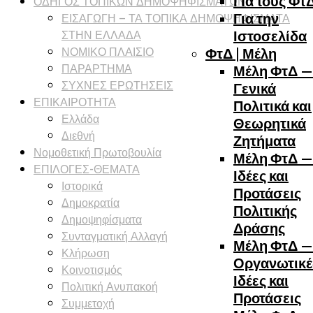
ΟΔΗΓΟΣ ΤΟΠΙΚΩΝ ΔΗΜΟΨΗΦΙΣΜΑΤΩΝ
Για τους Φτ
ΕΙΣΑΓΩΓΗ – ΤΑ ΤΟΠΙΚΑ ΔΗΜΟΨΗΦΙΣΜΑΤΑ
Για την
ΣΤΗΝ ΕΛΛΑΔΑ
Ιστοσελίδα
ΝΟΜΙΚΟ ΠΛΑΙΣΙΟ
ΦτΔ | Μέλη
ΠΑΡΑΡΤΗΜΑ
Μέλη ΦτΔ —
ΣΥΧΝΕΣ ΕΡΩΤΗΣΕΙΣ
Γενικά
ΕΠΙΚΑΙΡΟΤΗΤΑ
Πολιτικά και
Ελλάδα
Θεωρητικά
Διεθνή
Ζητήματα
Νομοθετική Πρωτοβουλία
Μέλη ΦτΔ —
ΕΠΙΛΟΓΕΣ-ΘΕΜΑΤΑ
Ιδέες και
Ιστορικά
Προτάσεις
Δημοκρατία
Πολιτικής
Δημοψηφίσματα
Δράσης
Συνταγματική Αλλαγή
Μέλη ΦτΔ —
Κλήρωση
Οργανωτικέ
Κοινοτισμός
Ιδέες και
Πολιτική Ανυπακοή
Προτάσεις
Συμμετοχή