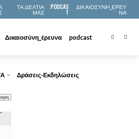
Α
ΤΑ ΔΕΛΤΙΑ
PODCAS
ΔΙΚΑΙΟΣΎΝΗ_ΈΡΕΥ
Σ
ΜΑΣ
T
ΝΑ
Δικαιοσύνη_έρευνα
podcast
ΤΑ
Δράσεις-Εκδηλώσεις