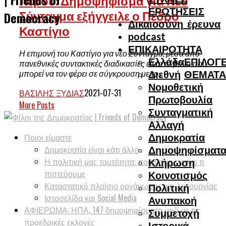
Περού: Δημοψήφισμα για Νέο
ΕΡΩΤΗΣΕΙΣ
Σύνταγμα εξήγγειλε ο Πέδρο
Democracy
Δικαιοσύνη_έρευνα
Καστίγιο
podcast
ΕΠΙΚΑΙΡΟΤΗΤΑ
Η επιμονή του Καστίγιο για νέο Σύνταγμα, μέσα από
Ελλάδα
ΕΠΙΛΟΓΕ
πανεθνικές συντακτικές διαδικασίες είναι το μόνο που
Διεθνή
ΘΕΜΑΤΑ
μπορεί να τον φέρει σε σύγκρουση με το...
Νομοθετική
ΒΑΣΊΛΗΣ ΞΥΔΙΆΣ
2021-07-31
Πρωτοβουλία
More Posts
Συνταγματική
Αλλαγή
Δημοκρατία
Ποιοι είμαστε
Δημοκρατία είναι κάτι άλλο
Δημοψηφίσματ
Η πολιτική μας ταυτότητα: ποιοι είμαστε και τι
Κλήρωση
πιστεύουμε
Κοινοτισμός
Καταστατικό πλαίσιο οργάνωσης και λειτουργίας
Πολιτική
Ιστοσελίδα και Social Media
Ανυπακοή
ΑΦΙΕΡΩΜΑ: ΗΠΑ, 147 δημοψηφίσματα μαζί με τις
Συμμετοχή
προεδρικές εκλογές
Ιστορικά