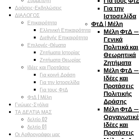
Συμμετοχή
Για τους Φτ
Δράσεις-Εκδηλώσεις
Για την
ΔΙΑΛΟΓΟΣ
Ιστοσελίδα
Επικαιρότητα
ΦτΔ | Μέλη
Ελληνική Επικαιρότητα
Μέλη ΦτΔ —
Διεθνής Επικαιρότητα
Γενικά
Επιλογές-Θέματα
Πολιτικά και
Ζητήματα Ιστορίας
Θεωρητικά
Ζητήματα Θεωρίας
Ζητήματα
Ιδέες και Προτάσεις
Μέλη ΦτΔ —
Για κοινή Δράση
Ιδέες και
Για την Ιστοσελίδα
Προτάσεις
Για τους ΦτΔ
Πολιτικής
ΦτΔ | Μέλη
Δράσης
Γνώμες-Σχόλια
Μέλη ΦτΔ —
ΤΑ ΔΕΛΤΙΑ ΜΑΣ
Οργανωτικέ
δελτίο 02
Ιδέες και
δελτίο 01
Προτάσεις
Οι Αρθρογράφοι μας