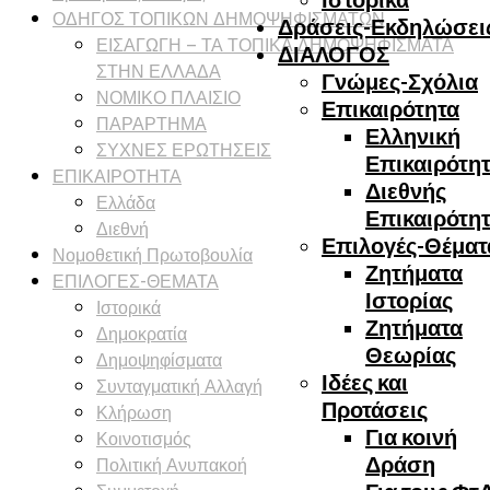
ΟΔΗΓΟΣ ΤΟΠΙΚΩΝ ΔΗΜΟΨΗΦΙΣΜΑΤΩΝ
Δράσεις-Εκδηλώσει
ΕΙΣΑΓΩΓΗ – ΤΑ ΤΟΠΙΚΑ ΔΗΜΟΨΗΦΙΣΜΑΤΑ
ΔΙΑΛΟΓΟΣ
ΣΤΗΝ ΕΛΛΑΔΑ
Γνώμες-Σχόλια
ΝΟΜΙΚΟ ΠΛΑΙΣΙΟ
Επικαιρότητα
ΠΑΡΑΡΤΗΜΑ
Ελληνική
ΣΥΧΝΕΣ ΕΡΩΤΗΣΕΙΣ
Επικαιρότη
ΕΠΙΚΑΙΡΟΤΗΤΑ
Διεθνής
Ελλάδα
Επικαιρότη
Διεθνή
Επιλογές-Θέματ
Νομοθετική Πρωτοβουλία
Ζητήματα
ΕΠΙΛΟΓΕΣ-ΘΕΜΑΤΑ
Ιστορίας
Ιστορικά
Ζητήματα
Δημοκρατία
Θεωρίας
Δημοψηφίσματα
Ιδέες και
Συνταγματική Αλλαγή
Προτάσεις
Κλήρωση
Για κοινή
Κοινοτισμός
Δράση
Πολιτική Ανυπακοή