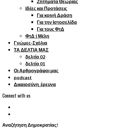
Ζητήματα Θεωρίας
Ιδέες και Προτάσεις
Για κοινή Δράση
Για την Ιστοσελίδα
Για τους ΦτΔ
ΦτΔ | Μέλη
Γνώμες-Σχόλια
ΤΑ ΔΕΛΤΙΑ ΜΑΣ
δελτίο 02
δελτίο 01
Οι Αρθρογράφοι μας
podcast
Δικαιοσύνη_έρευνα
Connect with us
Αναζήτηση Δημοκρατίας!