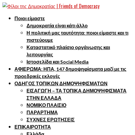
Ποιοι είμαστε
Δημοκρατία είναι κάτι άλλο
Η πολιτική μας ταυτότητα: ποιοι είμαστε και τι
πιστεύουμε
Καταστατικό πλαίσιο οργάνωσης και
λειτουργίας
Ιστοσελίδα και Social Media
ΑΦΙΕΡΩΜΑ: ΗΠΑ, 147 δημοψηφίσματα μαζί με τις
προεδρικές εκλογές
ΟΔΗΓΟΣ ΤΟΠΙΚΩΝ ΔΗΜΟΨΗΦΙΣΜΑΤΩΝ
ΕΙΣΑΓΩΓΗ – ΤΑ ΤΟΠΙΚΑ ΔΗΜΟΨΗΦΙΣΜΑΤΑ
ΣΤΗΝ ΕΛΛΑΔΑ
ΝΟΜΙΚΟ ΠΛΑΙΣΙΟ
ΠΑΡΑΡΤΗΜΑ
ΣΥΧΝΕΣ ΕΡΩΤΗΣΕΙΣ
ΕΠΙΚΑΙΡΟΤΗΤΑ
Ελλάδα