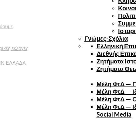
Κλήρ
Κοινο
Πολιτ
Συμμε
εύουμε
Ιστορ
Γνώμες-Σχόλια
Ελληνική Επι
ικές εκλογές
Διεθνής Επικ
Ζητήματα Ιστ
ΗΝ ΕΛΛΑΔΑ
Ζητήματα Θε
Μέλη ΦτΔ — Γ
Μέλη ΦτΔ — Ιδ
Μέλη ΦτΔ — Ο
Μέλη ΦτΔ — Ιδ
Social Media