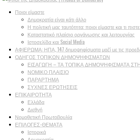
Ποιοι είμαστε
Δημοκρατία είναι κάτι άλλο
Η πολιτική μας ταυτότητα: ποιοι είμαστε και τι πιστ
Καταστατικό πλαίσιο οργάνωσης και λειτουργίας
Ιστοσελίδα και Social Media
ΑΦΙΕΡΩΜΑ: ΗΠΑ, 147 δημοψηφίσματα μαζί με τις προεδρ
ΟΔΗΓΟΣ ΤΟΠΙΚΩΝ ΔΗΜΟΨΗΦΙΣΜΑΤΩΝ
ΕΙΣΑΓΩΓΗ – ΤΑ ΤΟΠΙΚΑ ΔΗΜΟΨΗΦΙΣΜΑΤΑ ΣΤ
ΝΟΜΙΚΟ ΠΛΑΙΣΙΟ
ΠΑΡΑΡΤΗΜΑ
ΣΥΧΝΕΣ ΕΡΩΤΗΣΕΙΣ
ΕΠΙΚΑΙΡΟΤΗΤΑ
Ελλάδα
Διεθνή
Νομοθετική Πρωτοβουλία
ΕΠΙΛΟΓΕΣ-ΘΕΜΑΤΑ
Ιστορικά
Δημοκρατία