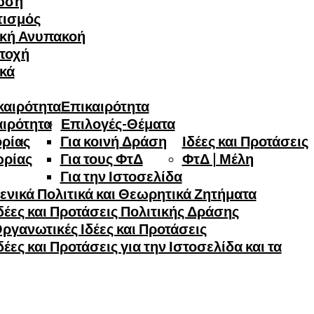
ωση
τισμός
ική Ανυπακοή
τοχή
ικά
καιρότητα
Επικαιρότητα
αιρότητα
Επιλογές-Θέματα
ορίας
Για κοινή Δράση
Ιδέες και Προτάσεις
ωρίας
Για τους ΦτΔ
ΦτΔ | Μέλη
Για την Ιστοσελίδα
ενικά Πολιτικά και Θεωρητικά Ζητήματα
έες και Προτάσεις Πολιτικής Δράσης
ργανωτικές Ιδέες και Προτάσεις
έες και Προτάσεις για την Ιστοσελίδα και τα