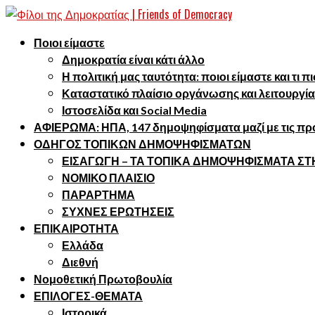
Ποιοι είμαστε
Δημοκρατία είναι κάτι άλλο
Η πολιτική μας ταυτότητα: ποιοι είμαστε και τι 
Καταστατικό πλαίσιο οργάνωσης και λειτουργία
Ιστοσελίδα και Social Media
ΑΦΙΕΡΩΜΑ: ΗΠΑ, 147 δημοψηφίσματα μαζί με τις προ
ΟΔΗΓΟΣ ΤΟΠΙΚΩΝ ΔΗΜΟΨΗΦΙΣΜΑΤΩΝ
ΕΙΣΑΓΩΓΗ – ΤΑ ΤΟΠΙΚΑ ΔΗΜΟΨΗΦΙΣΜΑΤΑ Σ
ΝΟΜΙΚΟ ΠΛΑΙΣΙΟ
ΠΑΡΑΡΤΗΜΑ
ΣΥΧΝΕΣ ΕΡΩΤΗΣΕΙΣ
ΕΠΙΚΑΙΡΟΤΗΤΑ
Ελλάδα
Διεθνή
Νομοθετική Πρωτοβουλία
ΕΠΙΛΟΓΕΣ-ΘΕΜΑΤΑ
Ιστορικά