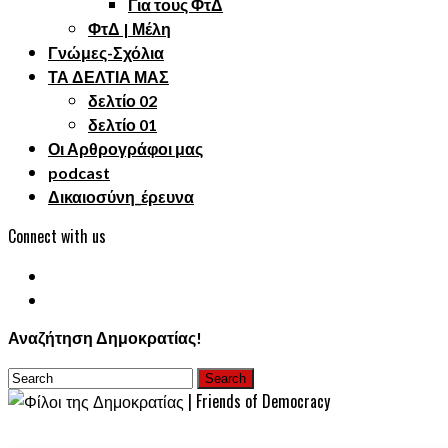
Για τους ΦτΔ
ΦτΔ | Μέλη
Γνώμες-Σχόλια
ΤΑ ΔΕΛΤΙΑ ΜΑΣ
δελτίο 02
δελτίο 01
Οι Αρθρογράφοι μας
podcast
Δικαιοσύνη_έρευνα
Connect with us
Αναζήτηση Δημοκρατίας!