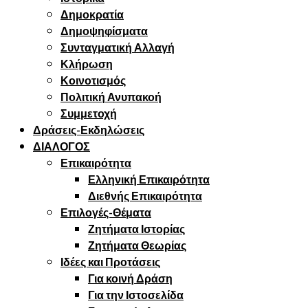
Δημοκρατία
Δημοψηφίσματα
Συνταγματική Αλλαγή
Κλήρωση
Κοινοτισμός
Πολιτική Ανυπακοή
Συμμετοχή
Δράσεις-Εκδηλώσεις
ΔΙΑΛΟΓΟΣ
Επικαιρότητα
Ελληνική Επικαιρότητα
Διεθνής Επικαιρότητα
Επιλογές-Θέματα
Ζητήματα Ιστορίας
Ζητήματα Θεωρίας
Ιδέες και Προτάσεις
Για κοινή Δράση
Για την Ιστοσελίδα