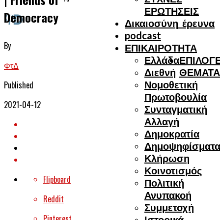
ΕΡΩΤΗΣΕΙΣ
Democracy
Δικαιοσύνη_έρευνα
podcast
By
ΕΠΙΚΑΙΡΟΤΗΤΑ
Ελλάδα
ΕΠΙΛΟΓΕ
ΦτΔ
Διεθνή
ΘΕΜΑΤΑ
Νομοθετική
Published
Πρωτοβουλία
2021-04-12
Συνταγματική
Αλλαγή
Δημοκρατία
Δημοψηφίσματ
Κλήρωση
Κοινοτισμός
Flipboard
Πολιτική
Ανυπακοή
Reddit
Συμμετοχή
Pinterest
Ιστορικά