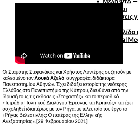
Μέλη ΦτΔ —
Ιδέες και
Προτάσεις γ
την
Ιστοσελίδα 
τα Social Me
Οι Σταμάτης Στεφανάκος και Χρήστος Λυντέρης συζητούν με
καλεσμένο τον
Λουκά Αξελό
, συγγραφέα, διδάκτορα
Πανεπιστημίου Αθηνών. Έχει διδάξει ιστορία της νεότερης
Ελλάδας στο Πανεπιστήμιο της Κύπρου, διευθύνει από την
ίδρυσή τους τις εκδόσεις «Στοχαστής» και το περιοδικό
«Τετράδια Πολιτικού Διαλόγου Έρευνας και Κριτικής» και έχει
ασχοληθεί ιδιαιτέρως με τον Ρήγα, με τελευταίο του έργο το
«Ρήγας Βελεστινλής: Ο πατέρας της Ελληνικής
Ανεξαρτησίας». [28 Φεβρουαρίου 2021]