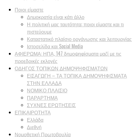
Ποιοι είμαστε
Δημοκρατία είναι κάτι άλλο
Η πολιτική μας ταυτότητα: ποιοι είμαστε και τι
πιστεύουμε
Καταστατικό πλαίσιο οργάνωσης και λειτουργίας
Ιστοσελίδα και Social Media
ΑΦΙΕΡΩΜΑ: ΗΠΑ, 147 δημοψηφίσματα μαζί με τις
προεδρικές εκλογές
ΟΔΗΓΟΣ ΤΟΠΙΚΩΝ ΔΗΜΟΨΗΦΙΣΜΑΤΩΝ
ΕΙΣΑΓΩΓΗ – ΤΑ ΤΟΠΙΚΑ ΔΗΜΟΨΗΦΙΣΜΑΤΑ
ΣΤΗΝ ΕΛΛΑΔΑ
ΝΟΜΙΚΟ ΠΛΑΙΣΙΟ
ΠΑΡΑΡΤΗΜΑ
ΣΥΧΝΕΣ ΕΡΩΤΗΣΕΙΣ
ΕΠΙΚΑΙΡΟΤΗΤΑ
Ελλάδα
Διεθνή
Νομοθετική Πρωτοβουλία