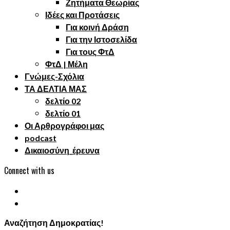
Ζητήματα Θεωρίας
Ιδέες και Προτάσεις
Για κοινή Δράση
Για την Ιστοσελίδα
Για τους ΦτΔ
ΦτΔ | Μέλη
Γνώμες-Σχόλια
ΤΑ ΔΕΛΤΙΑ ΜΑΣ
δελτίο 02
δελτίο 01
Οι Αρθρογράφοι μας
podcast
Δικαιοσύνη_έρευνα
Connect with us
Αναζήτηση Δημοκρατίας!