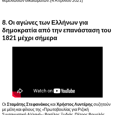
θεμελιωδών δικαιωμάτων. [4 Απριλίου 2021]
8. Οι αγώνες των Ελλήνων για
δημοκρατία από την επανάσταση του
1821 μέχρι σήμερα
Οι
Σταμάτης Στεφανάκος
και
Χρήστος Λυντέρης
συζητούν
με μέλη και φίλους της «Πρωτοβουλίας για Ριζική
Συνταγματική Αλλαγή»: Βασίλης Ξυδιάς, Πέτρος Βουρλής,