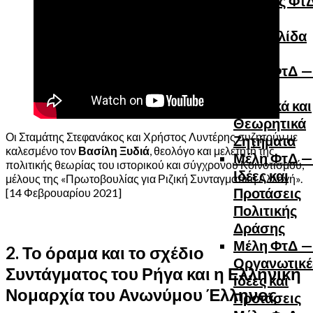
Για τους Φτ
Για την
Ιστοσελίδα
ΦτΔ | Μέλη
Μέλη ΦτΔ —
Γενικά
Πολιτικά και
Θεωρητικά
Οι Σταμάτης Στεφανάκος και Χρήστος Λυντέρης συζητούν με
Ζητήματα
καλεσμένο τον
Βασίλη Ξυδιά
, θεολόγο και μελετητή της
Μέλη ΦτΔ —
πολιτικής θεωρίας του ιστορικού και σύγχρονου Κοινοτισμού,
Ιδέες και
μέλους της «Πρωτοβουλίας για Ριζική Συνταγματική Αλλαγή».
Προτάσεις
[14 Φεβρουαρίου 2021]
Πολιτικής
Δράσης
Μέλη ΦτΔ —
2. Το όραμα και το σχέδιο
Οργανωτικέ
Συντάγματος του Ρήγα και η Ελληνική
Ιδέες και
Νομαρχία του Ανωνύμου Έλληνος
Προτάσεις