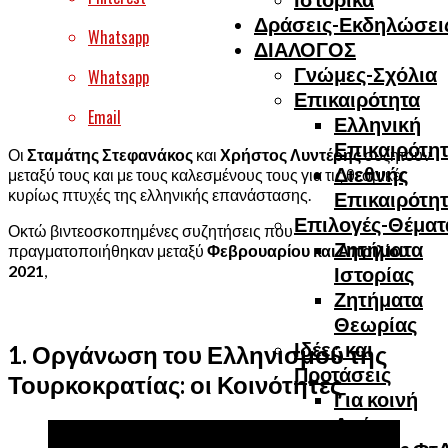
Δράσεις-Εκδηλώσει
Whatsapp
ΔΙΑΛΟΓΟΣ
Γνώμες-Σχόλια
Whatsapp
Επικαιρότητα
Email
Ελληνική
Επικαιρότη
Οι
Σταμάτης Στεφανάκος
και
Χρήστος Λυντέρης
συζητούν
Διεθνής
μεταξύ τους και με τους καλεσμένους τους για τις θεσμικές
κυρίως πτυχές της ελληνικής επανάστασης.
Επικαιρότη
Επιλογές-Θέματ
Οκτώ βιντεοσκοπημένες συζητήσεις που
Ζητήματα
πραγματοποιήθηκαν μεταξύ
Φεβρουαρίου και Απριλίου
2021
,
Ιστορίας
Ζητήματα
Θεωρίας
Ιδέες και
1. Οργάνωση του Ελληνισμού της
Προτάσεις
Τουρκοκρατίας: οι Κοινότητες
Για κοινή
Δράση