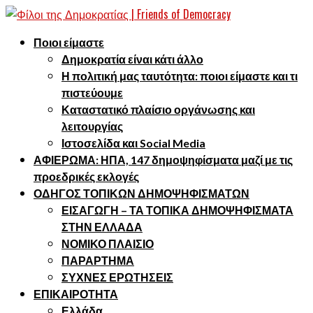
Ποιοι είμαστε
Δημοκρατία είναι κάτι άλλο
Η πολιτική μας ταυτότητα: ποιοι είμαστε και τι
πιστεύουμε
Καταστατικό πλαίσιο οργάνωσης και
λειτουργίας
Ιστοσελίδα και Social Media
ΑΦΙΕΡΩΜΑ: ΗΠΑ, 147 δημοψηφίσματα μαζί με τις
προεδρικές εκλογές
ΟΔΗΓΟΣ ΤΟΠΙΚΩΝ ΔΗΜΟΨΗΦΙΣΜΑΤΩΝ
ΕΙΣΑΓΩΓΗ – ΤΑ ΤΟΠΙΚΑ ΔΗΜΟΨΗΦΙΣΜΑΤΑ
ΣΤΗΝ ΕΛΛΑΔΑ
ΝΟΜΙΚΟ ΠΛΑΙΣΙΟ
ΠΑΡΑΡΤΗΜΑ
ΣΥΧΝΕΣ ΕΡΩΤΗΣΕΙΣ
ΕΠΙΚΑΙΡΟΤΗΤΑ
Ελλάδα