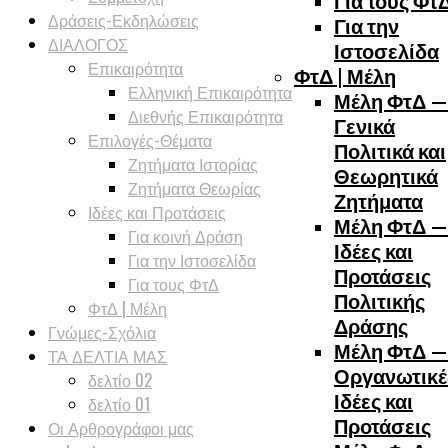
Για τους Φτ
Δράσεις-Εκδηλώσεις
Για την
ΔΙΑΛΟΓΟΣ
Ιστοσελίδα
Επικαιρότητα
ΦτΔ | Μέλη
Ελληνική Επικαιρότητα
Μέλη ΦτΔ —
Διεθνής Επικαιρότητα
Γενικά
Επιλογές-Θέματα
Πολιτικά και
Ζητήματα Ιστορίας
Θεωρητικά
Ζητήματα Θεωρίας
Ζητήματα
Ιδέες και Προτάσεις
Μέλη ΦτΔ —
Για κοινή Δράση
Ιδέες και
Για την Ιστοσελίδα
Προτάσεις
Για τους ΦτΔ
Πολιτικής
ΦτΔ | Μέλη
Δράσης
Γνώμες-Σχόλια
Μέλη ΦτΔ —
ΤΑ ΔΕΛΤΙΑ ΜΑΣ
Οργανωτικέ
δελτίο 02
Ιδέες και
δελτίο 01
Προτάσεις
Οι Αρθρογράφοι μας