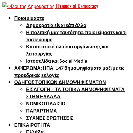
Ποιοι είμαστε
Δημοκρατία είναι κάτι άλλο
Η πολιτική μας ταυτότητα: ποιοι είμαστε και τι
πιστεύουμε
Καταστατικό πλαίσιο οργάνωσης και
λειτουργίας
Ιστοσελίδα και Social Media
ΑΦΙΕΡΩΜΑ: ΗΠΑ, 147 δημοψηφίσματα μαζί με τις
προεδρικές εκλογές
ΟΔΗΓΟΣ ΤΟΠΙΚΩΝ ΔΗΜΟΨΗΦΙΣΜΑΤΩΝ
ΕΙΣΑΓΩΓΗ – ΤΑ ΤΟΠΙΚΑ ΔΗΜΟΨΗΦΙΣΜΑΤΑ
ΣΤΗΝ ΕΛΛΑΔΑ
ΝΟΜΙΚΟ ΠΛΑΙΣΙΟ
ΠΑΡΑΡΤΗΜΑ
ΣΥΧΝΕΣ ΕΡΩΤΗΣΕΙΣ
ΕΠΙΚΑΙΡΟΤΗΤΑ
Ελλάδα