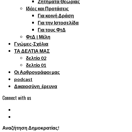
Ζητήματα Θεωρίας
Ιδέες και Προτάσεις
Για κοινή Δράση
Για την Ιστοσελίδα
Για τους ΦτΔ
ΦτΔ | Μέλη
Γνώμες-Σχόλια
ΤΑ ΔΕΛΤΙΑ ΜΑΣ
δελτίο 02
δελτίο 01
Οι Αρθρογράφοι μας
podcast
Δικαιοσύνη_έρευνα
Connect with us
Αναζήτηση Δημοκρατίας!