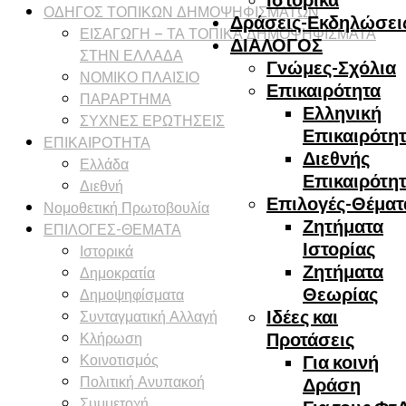
ΟΔΗΓΟΣ ΤΟΠΙΚΩΝ ΔΗΜΟΨΗΦΙΣΜΑΤΩΝ
Δράσεις-Εκδηλώσει
ΕΙΣΑΓΩΓΗ – ΤΑ ΤΟΠΙΚΑ ΔΗΜΟΨΗΦΙΣΜΑΤΑ
ΔΙΑΛΟΓΟΣ
ΣΤΗΝ ΕΛΛΑΔΑ
Γνώμες-Σχόλια
ΝΟΜΙΚΟ ΠΛΑΙΣΙΟ
Επικαιρότητα
ΠΑΡΑΡΤΗΜΑ
Ελληνική
ΣΥΧΝΕΣ ΕΡΩΤΗΣΕΙΣ
Επικαιρότη
ΕΠΙΚΑΙΡΟΤΗΤΑ
Διεθνής
Ελλάδα
Επικαιρότη
Διεθνή
Επιλογές-Θέματ
Νομοθετική Πρωτοβουλία
Ζητήματα
ΕΠΙΛΟΓΕΣ-ΘΕΜΑΤΑ
Ιστορίας
Ιστορικά
Ζητήματα
Δημοκρατία
Θεωρίας
Δημοψηφίσματα
Συνταγματική Αλλαγή
Ιδέες και
Κλήρωση
Προτάσεις
Κοινοτισμός
Για κοινή
Πολιτική Ανυπακοή
Δράση
Συμμετοχή