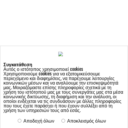
Συγκατάθεση
Αυτός ο ιστότοπος χρησιμοποιεί cookies
Χρησιμοποιούμε cookies για να εξατομικεύσουμε
περιεχόμενο και διαφημίσεις, να παρέχουμε λειτουργίες
κοινωνικών μέσων και να αναλύουμε την επισκεψιμότητά
μας. Μοιραζόμαστε επίσης πληροφορίες σχετικά με τη
χρήση του ιστότοπού μας με τους συνεργάτες μας στα μέσα
κοινωνικής δικτύωσης, τη διαφήμιση και την ανάλυση, οι
Ποιοι είμαστε
οποίοι ενδέχεται να τις συνδυάσουν με άλλες πληροφορίες
ΑΦΙΕΡΩΜΑ: ΗΠΑ, 147 δημοψηφίσματα μαζί με τις προεδρικές
που τους έχετε παράσχει ή που έχουν συλλέξει από τη
εκλογές
χρήση των υπηρεσιών τους από εσάς.
ΟΔΗΓΟΣ ΤΟΠΙΚΩΝ ΔΗΜΟΨΗΦΙΣΜΑΤΩΝ
ΕΠΙΚΑΙΡΟΤΗΤΑ
Νομοθετική Πρωτοβουλία
ΕΠΙΛΟΓΕΣ-ΘΕΜΑΤΑ
Αποδοχή όλων
Αποκλεισμός όλων
Δράσεις-Εκδηλώσεις
ΔΙΑΛΟΓΟΣ
Γνώμες-Σχόλια
ΤΑ ΔΕΛΤΙΑ ΜΑΣ
Οι Αρθρογράφοι μας
podcast