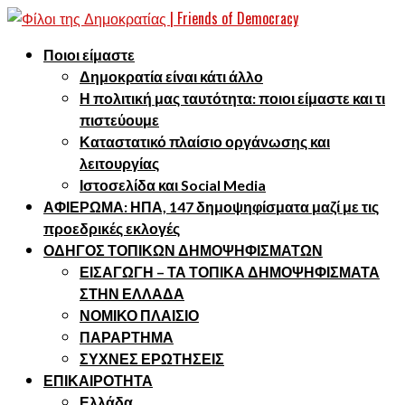
Ποιοι είμαστε
Δημοκρατία είναι κάτι άλλο
Η πολιτική μας ταυτότητα: ποιοι είμαστε και τι
πιστεύουμε
Καταστατικό πλαίσιο οργάνωσης και
λειτουργίας
Ιστοσελίδα και Social Media
ΑΦΙΕΡΩΜΑ: ΗΠΑ, 147 δημοψηφίσματα μαζί με τις
προεδρικές εκλογές
ΟΔΗΓΟΣ ΤΟΠΙΚΩΝ ΔΗΜΟΨΗΦΙΣΜΑΤΩΝ
ΕΙΣΑΓΩΓΗ – ΤΑ ΤΟΠΙΚΑ ΔΗΜΟΨΗΦΙΣΜΑΤΑ
ΣΤΗΝ ΕΛΛΑΔΑ
ΝΟΜΙΚΟ ΠΛΑΙΣΙΟ
ΠΑΡΑΡΤΗΜΑ
ΣΥΧΝΕΣ ΕΡΩΤΗΣΕΙΣ
ΕΠΙΚΑΙΡΟΤΗΤΑ
Ελλάδα