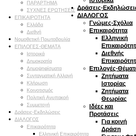
ΠΑΡΑΡΤΗΜΑ
Δράσεις-Εκδηλώσει
ΣΥΧΝΕΣ ΕΡΩΤΗΣΕΙΣ
ΔΙΑΛΟΓΟΣ
ΕΠΙΚΑΙΡΟΤΗΤΑ
Γνώμες-Σχόλια
Ελλάδα
Επικαιρότητα
Διεθνή
Ελληνική
Νομοθετική Πρωτοβουλία
Επικαιρότη
ΕΠΙΛΟΓΕΣ-ΘΕΜΑΤΑ
Διεθνής
Ιστορικά
Επικαιρότη
Δημοκρατία
Επιλογές-Θέματ
Δημοψηφίσματα
Συνταγματική Αλλαγή
Ζητήματα
Κλήρωση
Ιστορίας
Κοινοτισμός
Ζητήματα
Πολιτική Ανυπακοή
Θεωρίας
Συμμετοχή
Ιδέες και
Δράσεις-Εκδηλώσεις
Προτάσεις
ΔΙΑΛΟΓΟΣ
Για κοινή
Επικαιρότητα
Δράση
Ελληνική Επικαιρότητα