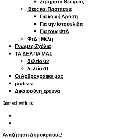
Ζητήματα Θεωρίας
Ιδέες και Προτάσεις
Για κοινή Δράση
Για την Ιστοσελίδα
Για τους ΦτΔ
ΦτΔ | Μέλη
Γνώμες-Σχόλια
ΤΑ ΔΕΛΤΙΑ ΜΑΣ
δελτίο 02
δελτίο 01
Οι Αρθρογράφοι μας
podcast
Δικαιοσύνη_έρευνα
Connect with us
Αναζήτηση Δημοκρατίας!