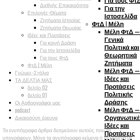
Για τους Φτ
Διεθνής Επικαιρότητα
Για την
Επιλογές-Θέματα
Ιστοσελίδα
Ζητήματα Ιστορίας
ΦτΔ | Μέλη
Ζητήματα Θεωρίας
Μέλη ΦτΔ —
Ιδέες και Προτάσεις
Γενικά
Για κοινή Δράση
Πολιτικά και
Για την Ιστοσελίδα
Θεωρητικά
Για τους ΦτΔ
Ζητήματα
ΦτΔ | Μέλη
Μέλη ΦτΔ —
Γνώμες-Σχόλια
Ιδέες και
ΤΑ ΔΕΛΤΙΑ ΜΑΣ
Προτάσεις
δελτίο 02
Πολιτικής
δελτίο 01
Δράσης
Οι Αρθρογράφοι μας
Μέλη ΦτΔ —
podcast
Οργανωτικέ
Δικαιοσύνη_έρευνα
Ιδέες και
Τα ενυπόγραφα άρθρα δεσμεύουν αυτούς που τα
Προτάσεις
υπογράφουν. Μόνο τα ανυπόγραφα κείμενα ή τα κείμενα με