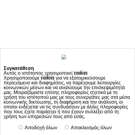
Συγκατάθεση
Αυτός ο ιστότοπος χρησιμοποιεί cookies
Χρησιμοποιούμε cookies για να εξατομικεύσουμε
περιεχόμενο και διαφημίσεις, να παρέχουμε λειτουργίες
κοινωνικών μέσων και να αναλύουμε την επισκεψιμότητά
μας. Μοιραζόμαστε επίσης πληροφορίες σχετικά με τη
χρήση του ιστότοπού μας με τους συνεργάτες μας στα μέσα
κοινωνικής δικτύωσης, τη διαφήμιση και την ανάλυση, οι
Ποιοι είμαστε
οποίοι ενδέχεται να τις συνδυάσουν με άλλες πληροφορίες
ΑΦΙΕΡΩΜΑ: ΗΠΑ, 147 δημοψηφίσματα μαζί με τις προεδρικές
που τους έχετε παράσχει ή που έχουν συλλέξει από τη
εκλογές
χρήση των υπηρεσιών τους από εσάς.
ΟΔΗΓΟΣ ΤΟΠΙΚΩΝ ΔΗΜΟΨΗΦΙΣΜΑΤΩΝ
ΕΠΙΚΑΙΡΟΤΗΤΑ
Νομοθετική Πρωτοβουλία
ΕΠΙΛΟΓΕΣ-ΘΕΜΑΤΑ
Αποδοχή όλων
Αποκλεισμός όλων
Δράσεις-Εκδηλώσεις
ΔΙΑΛΟΓΟΣ
Γνώμες-Σχόλια
ΤΑ ΔΕΛΤΙΑ ΜΑΣ
Οι Αρθρογράφοι μας
podcast