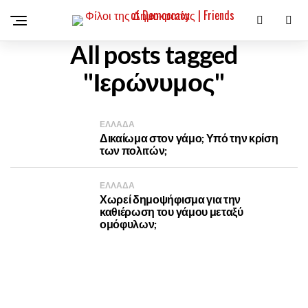
All posts tagged
"Ιερώνυμος"
ΕΛΛΑΔΑ
Δικαίωμα στον γάμο; Υπό την κρίση
των πολιτών;
ΕΛΛΑΔΑ
Χωρεί δημοψήφισμα για την
καθιέρωση του γάμου μεταξύ
ομόφυλων;