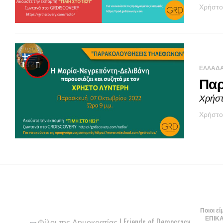
Χρήστο
ΕΛΛΆΔ
Παρ
Χρήστ
Χρήστο
Ποιοι εί
ΕΠΙΚ