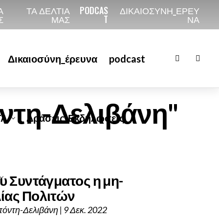
Α
ΤΑ ΔΕΛΤΙΑ
PODCAS
ΔΙΚΑΙΟΣΎΝΗ_ΈΡΕΥ
Σ
ΜΑΣ
T
ΝΑ
Δικαιοσύνη_έρευνα
podcast
όντη-Δελιβάνη"
ΤΑ
Δράσεις-Εκδηλώσεις
υ Συντάγματος η μη-
ίας Πολιτών
όντη-Δελιβάνη | 9 Δεκ. 2022