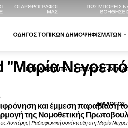
Ι
ΟΙ ΑΡΘΡΟΓΡΆΦΟΙ
ΠΩΣ ΜΠΟΡΕΙΣ Ν
Ε
ΜΑΣ
ΒΟΗΘΗΣΕΙ
ΟΔΗΓΟΣ ΤΟΠΙΚΩΝ ΔΗΜΟΨΗΦΙΣΜΑΤΩΝ
ged "Μαρία Νεγρεπ
ΕΠΙΚΑΙΡΟΤΗΤΑ
ΕΠΙΛΟΓΕΣ-ΘΕΜΑ
Α
ΔΙΑΛΟΓΟΣ
ιφρόνηση και έμμεση παραβίαση το
ρμογή της Νομοθετικής Πρωτοβουλ
ος Λυντέρης | Ραδιοφωνική συνέντευξη στη Μαρία Νεγρεπ