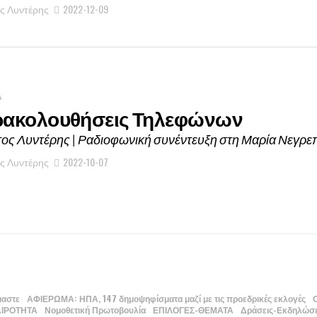
ς Λυντέρης
2022-12-09
Α
ακολουθήσεις Τηλεφώνων
ος Λυντέρης | Ραδιοφωνική συνέντευξη στη Μαρία Νεγρεπ
ς Λυντέρης
2022-10-07
μαστε
ΑΦΙΕΡΩΜΑ: ΗΠΑ, 147 δημοψηφίσματα μαζί με τις προεδρικές εκλογές
ΑΙΡΟΤΗΤΑ
Νομοθετική Πρωτοβουλία
ΕΠΙΛΟΓΕΣ-ΘΕΜΑΤΑ
Δράσεις-Εκδηλώσε