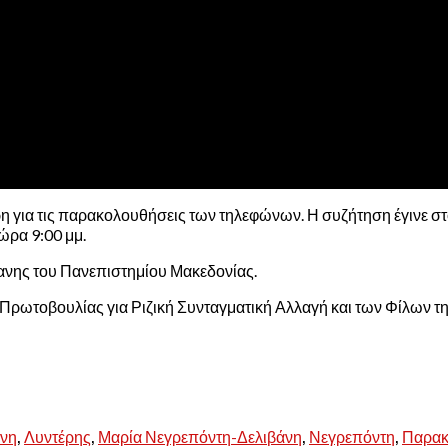
 για τις παρακολουθήσεις των τηλεφώνων. Η συζήτηση έγινε στ
ώρα 9:00 μμ.
ανης του Πανεπιστημίου Μακεδονίας.
ς Πρωτοβουλίας για Ριζική Συνταγματική Αλλαγή και των Φίλων τ
,
,
,
,
άνη
Λυντέρης
Μαρία Νεγρεπόντη-Δελιβάνη
Νεγρεπόντη
Παρακ