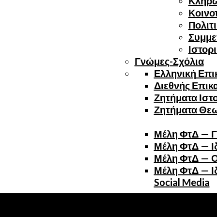
Κλήρ
Κοινο
Πολιτ
Συμμε
Ιστορ
Γνώμες-Σχόλια
Ελληνική Επι
Διεθνής Επικ
Ζητήματα Ιστ
Ζητήματα Θε
Μέλη ΦτΔ — Γ
Μέλη ΦτΔ — Ιδ
Μέλη ΦτΔ — Ο
Μέλη ΦτΔ — Ιδ
Social Media