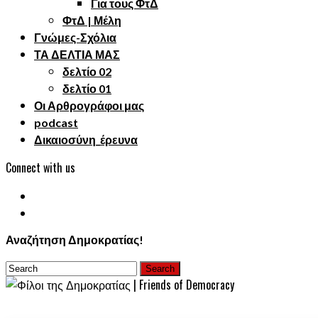
Για τους ΦτΔ
ΦτΔ | Μέλη
Γνώμες-Σχόλια
ΤΑ ΔΕΛΤΙΑ ΜΑΣ
δελτίο 02
δελτίο 01
Οι Αρθρογράφοι μας
podcast
Δικαιοσύνη_έρευνα
Connect with us
Αναζήτηση Δημοκρατίας!