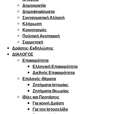
Δημοκρατία
Δημοψηφίσματα
Συνταγματική Αλλαγή
Κλήρωση
Κοινοτισμός
Πολιτική Ανυπακοή
Συμμετοχή
Δράσεις-Εκδηλώσεις
ΔΙΑΛΟΓΟΣ
Επικαιρότητα
Ελληνική Επικαιρότητα
Διεθνής Επικαιρότητα
Επιλογές-Θέματα
Ζητήματα Ιστορίας
Ζητήματα Θεωρίας
Ιδέες και Προτάσεις
Για κοινή Δράση
Για την Ιστοσελίδα