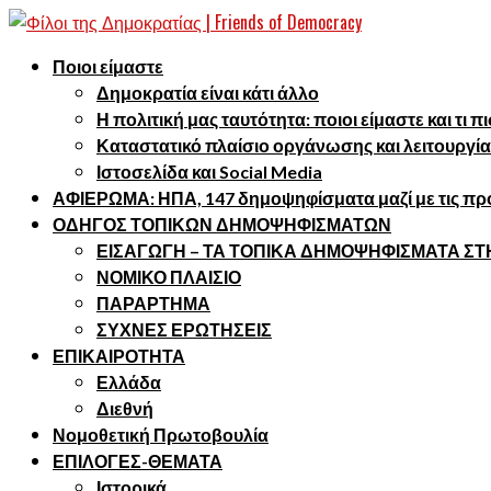
Ποιοι είμαστε
Δημοκρατία είναι κάτι άλλο
Η πολιτική μας ταυτότητα: ποιοι είμαστε και τι 
Καταστατικό πλαίσιο οργάνωσης και λειτουργία
Ιστοσελίδα και Social Media
ΑΦΙΕΡΩΜΑ: ΗΠΑ, 147 δημοψηφίσματα μαζί με τις προ
ΟΔΗΓΟΣ ΤΟΠΙΚΩΝ ΔΗΜΟΨΗΦΙΣΜΑΤΩΝ
ΕΙΣΑΓΩΓΗ – ΤΑ ΤΟΠΙΚΑ ΔΗΜΟΨΗΦΙΣΜΑΤΑ Σ
ΝΟΜΙΚΟ ΠΛΑΙΣΙΟ
ΠΑΡΑΡΤΗΜΑ
ΣΥΧΝΕΣ ΕΡΩΤΗΣΕΙΣ
ΕΠΙΚΑΙΡΟΤΗΤΑ
Ελλάδα
Διεθνή
Νομοθετική Πρωτοβουλία
ΕΠΙΛΟΓΕΣ-ΘΕΜΑΤΑ
Ιστορικά