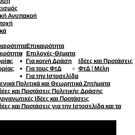
ωση
τισμός
ική Ανυπακοή
τοχή
ικά
καιρότητα
Επικαιρότητα
αιρότητα
Επιλογές-Θέματα
ορίας
Για κοινή Δράση
Ιδέες και Προτάσεις
ωρίας
Για τους ΦτΔ
ΦτΔ | Μέλη
Για την Ιστοσελίδα
ενικά Πολιτικά και Θεωρητικά Ζητήματα
έες και Προτάσεις Πολιτικής Δράσης
ργανωτικές Ιδέες και Προτάσεις
έες και Προτάσεις για την Ιστοσελίδα και τα