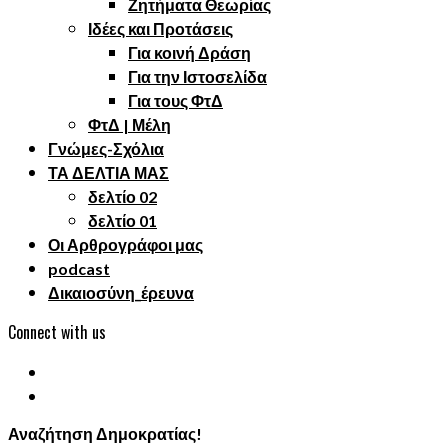
Ζητήματα Θεωρίας
Ιδέες και Προτάσεις
Για κοινή Δράση
Για την Ιστοσελίδα
Για τους ΦτΔ
ΦτΔ | Μέλη
Γνώμες-Σχόλια
ΤΑ ΔΕΛΤΙΑ ΜΑΣ
δελτίο 02
δελτίο 01
Οι Αρθρογράφοι μας
podcast
Δικαιοσύνη_έρευνα
Connect with us
Αναζήτηση Δημοκρατίας!