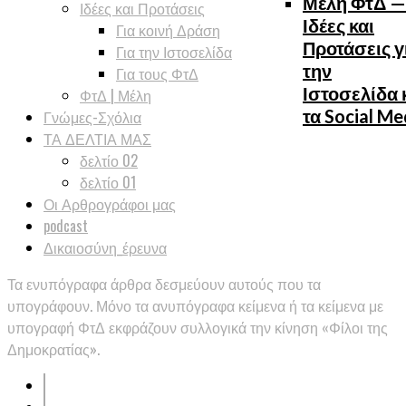
Μέλη ΦτΔ —
Ιδέες και Προτάσεις
Ιδέες και
Για κοινή Δράση
Προτάσεις γ
Για την Ιστοσελίδα
την
Για τους ΦτΔ
Ιστοσελίδα 
ΦτΔ | Μέλη
τα Social Me
Γνώμες-Σχόλια
ΤΑ ΔΕΛΤΙΑ ΜΑΣ
δελτίο 02
δελτίο 01
Οι Αρθρογράφοι μας
podcast
Δικαιοσύνη_έρευνα
Τα ενυπόγραφα άρθρα δεσμεύουν αυτούς που τα
υπογράφουν. Μόνο τα ανυπόγραφα κείμενα ή τα κείμενα με
υπογραφή ΦτΔ εκφράζουν συλλογικά την κίνηση «Φίλοι της
Δημοκρατίας».