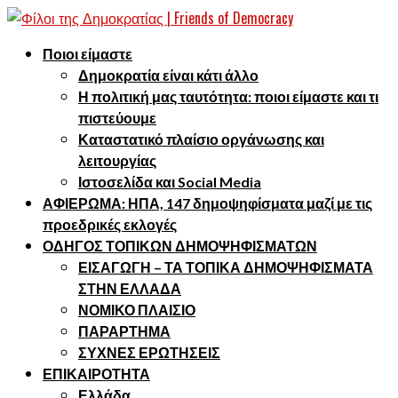
Ποιοι είμαστε
Δημοκρατία είναι κάτι άλλο
Η πολιτική μας ταυτότητα: ποιοι είμαστε και τι
πιστεύουμε
Καταστατικό πλαίσιο οργάνωσης και
λειτουργίας
Ιστοσελίδα και Social Media
ΑΦΙΕΡΩΜΑ: ΗΠΑ, 147 δημοψηφίσματα μαζί με τις
προεδρικές εκλογές
ΟΔΗΓΟΣ ΤΟΠΙΚΩΝ ΔΗΜΟΨΗΦΙΣΜΑΤΩΝ
ΕΙΣΑΓΩΓΗ – ΤΑ ΤΟΠΙΚΑ ΔΗΜΟΨΗΦΙΣΜΑΤΑ
ΣΤΗΝ ΕΛΛΑΔΑ
ΝΟΜΙΚΟ ΠΛΑΙΣΙΟ
ΠΑΡΑΡΤΗΜΑ
ΣΥΧΝΕΣ ΕΡΩΤΗΣΕΙΣ
ΕΠΙΚΑΙΡΟΤΗΤΑ
Ελλάδα