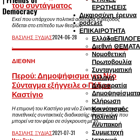
του συντάγματος
ΕΡΩΤΗΣΕΙΣ
Democracy
Δικαιοσύνη_έρευνα
Εκεί που υπάρχουν πολιτικά αδιέξοδα, η διέξοδος
podcast
δίδεται στο επίπεδο των θεσμών.
ΕΠΙΚΑΙΡΟΤΗΤΑ
ΒΑΣΊΛΗΣ ΞΥΔΙΆΣ
2024-06-28
Ελλάδα
ΕΠΙΛΟΓΕ
Διεθνή
ΘΕΜΑΤΑ
Νομοθετική
ΔΙΕΘΝΉ
Πρωτοβουλία
Συνταγματική
Περού: Δημοψήφισμα για Νέο
Αλλαγή
Σύνταγμα εξήγγειλε ο Πέδρο
Δημοκρατία
Δημοψηφίσματ
Καστίγιο
Κλήρωση
Κοινοτισμός
Η επιμονή του Καστίγιο για νέο Σύνταγμα, μέσα από
πανεθνικές συντακτικές διαδικασίες είναι το μόνο που
Πολιτική
μπορεί να τον φέρει σε σύγκρουση με το...
Ανυπακοή
Συμμετοχή
ΒΑΣΊΛΗΣ ΞΥΔΙΆΣ
2021-07-31
Ιστορικά