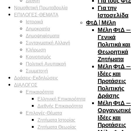
Διεθνή
Για τους Φτ
Νομοθετική Πρωτοβουλία
Για την
ΕΠΙΛΟΓΕΣ-ΘΕΜΑΤΑ
Ιστοσελίδα
Ιστορικά
ΦτΔ | Μέλη
Δημοκρατία
Μέλη ΦτΔ —
Δημοψηφίσματα
Γενικά
Συνταγματική Αλλαγή
Πολιτικά και
Κλήρωση
Θεωρητικά
Κοινοτισμός
Ζητήματα
Πολιτική Ανυπακοή
Μέλη ΦτΔ —
Συμμετοχή
Ιδέες και
Δράσεις-Εκδηλώσεις
Προτάσεις
ΔΙΑΛΟΓΟΣ
Πολιτικής
Επικαιρότητα
Δράσης
Ελληνική Επικαιρότητα
Μέλη ΦτΔ —
Διεθνής Επικαιρότητα
Οργανωτικέ
Επιλογές-Θέματα
Ιδέες και
Ζητήματα Ιστορίας
Προτάσεις
Ζητήματα Θεωρίας