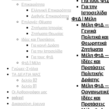
Για τους Φτ
Επικαιρότητα
Για την
Ελληνική Επικαιρότητα
Ιστοσελίδα
Διεθνής Επικαιρότητα
ΦτΔ | Μέλη
Επιλογές-Θέματα
Μέλη ΦτΔ —
Ζητήματα Ιστορίας
Γενικά
Ζητήματα Θεωρίας
Πολιτικά και
Ιδέες και Προτάσεις
Θεωρητικά
Για κοινή Δράση
Ζητήματα
Για την Ιστοσελίδα
Μέλη ΦτΔ —
Για τους ΦτΔ
Ιδέες και
ΦτΔ | Μέλη
Προτάσεις
Γνώμες-Σχόλια
Πολιτικής
ΤΑ ΔΕΛΤΙΑ ΜΑΣ
Δράσης
δελτίο 02
Μέλη ΦτΔ —
δελτίο 01
Οργανωτικέ
Οι Αρθρογράφοι μας
Ιδέες και
podcast
Δικαιοσύνη_έρευνα
Προτάσεις