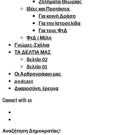
Ζητήματα Θεωρίας
Ιδέες και Προτάσεις
Για κοινή Δράση
Για την Ιστοσελίδα
Για τους ΦτΔ
ΦτΔ | Μέλη
Γνώμες-Σχόλια
ΤΑ ΔΕΛΤΙΑ ΜΑΣ
δελτίο 02
δελτίο 01
Οι Αρθρογράφοι μας
podcast
Δικαιοσύνη_έρευνα
Connect with us
Αναζήτηση Δημοκρατίας!