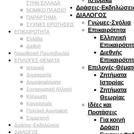
ΣΤΗΝ ΕΛΛΑΔΑ
Δράσεις-Εκδηλώσει
ΝΟΜΙΚΟ ΠΛΑΙΣΙΟ
ΔΙΑΛΟΓΟΣ
ΠΑΡΑΡΤΗΜΑ
Γνώμες-Σχόλια
ΣΥΧΝΕΣ ΕΡΩΤΗΣΕΙΣ
Επικαιρότητα
ΕΠΙΚΑΙΡΟΤΗΤΑ
Ελληνική
Ελλάδα
Επικαιρότη
Διεθνή
Διεθνής
Νομοθετική Πρωτοβουλία
Επικαιρότη
ΕΠΙΛΟΓΕΣ-ΘΕΜΑΤΑ
Επιλογές-Θέματ
Ιστορικά
Ζητήματα
Δημοκρατία
Δημοψηφίσματα
Ιστορίας
Συνταγματική Αλλαγή
Ζητήματα
Κλήρωση
Θεωρίας
Κοινοτισμός
Ιδέες και
Πολιτική Ανυπακοή
Προτάσεις
Συμμετοχή
Για κοινή
Δράσεις-Εκδηλώσεις
Δράση
ΔΙΑΛΟΓΟΣ