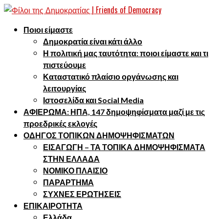
Ποιοι είμαστε
Δημοκρατία είναι κάτι άλλο
Η πολιτική μας ταυτότητα: ποιοι είμαστε και τι
πιστεύουμε
Καταστατικό πλαίσιο οργάνωσης και
λειτουργίας
Ιστοσελίδα και Social Media
ΑΦΙΕΡΩΜΑ: ΗΠΑ, 147 δημοψηφίσματα μαζί με τις
προεδρικές εκλογές
ΟΔΗΓΟΣ ΤΟΠΙΚΩΝ ΔΗΜΟΨΗΦΙΣΜΑΤΩΝ
ΕΙΣΑΓΩΓΗ – ΤΑ ΤΟΠΙΚΑ ΔΗΜΟΨΗΦΙΣΜΑΤΑ
ΣΤΗΝ ΕΛΛΑΔΑ
ΝΟΜΙΚΟ ΠΛΑΙΣΙΟ
ΠΑΡΑΡΤΗΜΑ
ΣΥΧΝΕΣ ΕΡΩΤΗΣΕΙΣ
ΕΠΙΚΑΙΡΟΤΗΤΑ
Ελλάδα