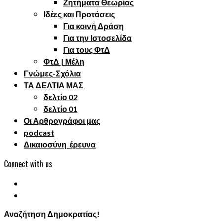
Ζητήματα Θεωρίας
Ιδέες και Προτάσεις
Για κοινή Δράση
Για την Ιστοσελίδα
Για τους ΦτΔ
ΦτΔ | Μέλη
Γνώμες-Σχόλια
ΤΑ ΔΕΛΤΙΑ ΜΑΣ
δελτίο 02
δελτίο 01
Οι Αρθρογράφοι μας
podcast
Δικαιοσύνη_έρευνα
Connect with us
Αναζήτηση Δημοκρατίας!