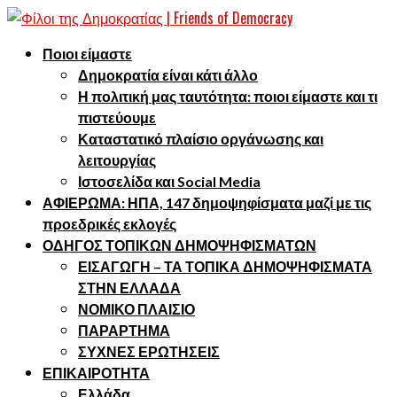
Ποιοι είμαστε
Δημοκρατία είναι κάτι άλλο
Η πολιτική μας ταυτότητα: ποιοι είμαστε και τι
πιστεύουμε
Καταστατικό πλαίσιο οργάνωσης και
λειτουργίας
Ιστοσελίδα και Social Media
ΑΦΙΕΡΩΜΑ: ΗΠΑ, 147 δημοψηφίσματα μαζί με τις
προεδρικές εκλογές
ΟΔΗΓΟΣ ΤΟΠΙΚΩΝ ΔΗΜΟΨΗΦΙΣΜΑΤΩΝ
ΕΙΣΑΓΩΓΗ – ΤΑ ΤΟΠΙΚΑ ΔΗΜΟΨΗΦΙΣΜΑΤΑ
ΣΤΗΝ ΕΛΛΑΔΑ
ΝΟΜΙΚΟ ΠΛΑΙΣΙΟ
ΠΑΡΑΡΤΗΜΑ
ΣΥΧΝΕΣ ΕΡΩΤΗΣΕΙΣ
ΕΠΙΚΑΙΡΟΤΗΤΑ
Ελλάδα