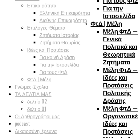
Για τους Φτ
Επικαιρότητα
Για την
Ελληνική Επικαιρότητα
Ιστοσελίδα
Διεθνής Επικαιρότητα
ΦτΔ | Μέλη
Επιλογές-Θέματα
Μέλη ΦτΔ —
Ζητήματα Ιστορίας
Γενικά
Ζητήματα Θεωρίας
Πολιτικά και
Ιδέες και Προτάσεις
Θεωρητικά
Για κοινή Δράση
Ζητήματα
Για την Ιστοσελίδα
Μέλη ΦτΔ —
Για τους ΦτΔ
Ιδέες και
ΦτΔ | Μέλη
Προτάσεις
Γνώμες-Σχόλια
Πολιτικής
ΤΑ ΔΕΛΤΙΑ ΜΑΣ
Δράσης
δελτίο 02
Μέλη ΦτΔ —
δελτίο 01
Οργανωτικέ
Οι Αρθρογράφοι μας
Ιδέες και
podcast
Δικαιοσύνη_έρευνα
Προτάσεις