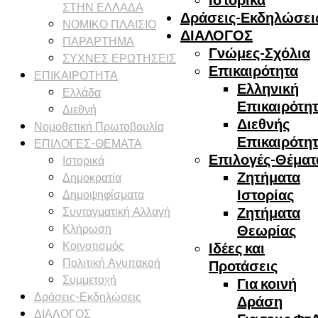
ΣΤΗΝ ΕΛΛΑΔΑ
Δράσεις-Εκδηλώσει
ΝΟΜΙΚΟ ΠΛΑΙΣΙΟ
ΔΙΑΛΟΓΟΣ
ΠΑΡΑΡΤΗΜΑ
Γνώμες-Σχόλια
ΣΥΧΝΕΣ ΕΡΩΤΗΣΕΙΣ
Επικαιρότητα
ΕΠΙΚΑΙΡΟΤΗΤΑ
Ελληνική
Ελλάδα
Επικαιρότη
Διεθνή
Διεθνής
Νομοθετική Πρωτοβουλία
Επικαιρότη
ΕΠΙΛΟΓΕΣ-ΘΕΜΑΤΑ
Επιλογές-Θέματ
Ιστορικά
Ζητήματα
Δημοκρατία
Δημοψηφίσματα
Ιστορίας
Συνταγματική Αλλαγή
Ζητήματα
Κλήρωση
Θεωρίας
Κοινοτισμός
Ιδέες και
Πολιτική Ανυπακοή
Προτάσεις
Συμμετοχή
Για κοινή
Δράσεις-Εκδηλώσεις
Δράση
ΔΙΑΛΟΓΟΣ