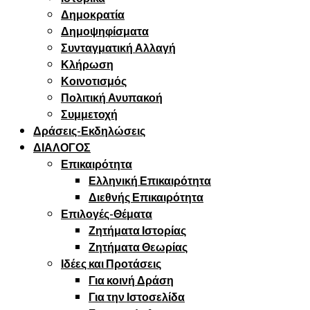
Δημοκρατία
Δημοψηφίσματα
Συνταγματική Αλλαγή
Κλήρωση
Κοινοτισμός
Πολιτική Ανυπακοή
Συμμετοχή
Δράσεις-Εκδηλώσεις
ΔΙΑΛΟΓΟΣ
Επικαιρότητα
Ελληνική Επικαιρότητα
Διεθνής Επικαιρότητα
Επιλογές-Θέματα
Ζητήματα Ιστορίας
Ζητήματα Θεωρίας
Ιδέες και Προτάσεις
Για κοινή Δράση
Για την Ιστοσελίδα