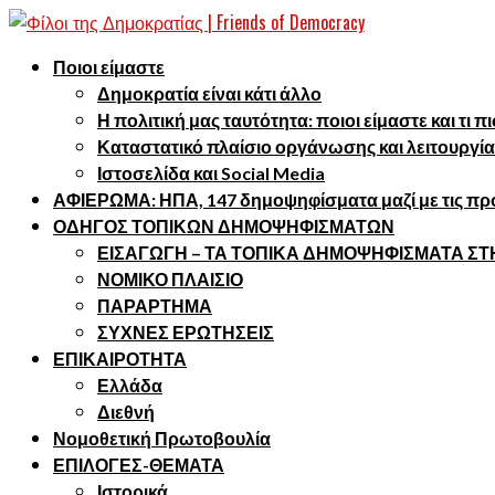
Ποιοι είμαστε
Δημοκρατία είναι κάτι άλλο
Η πολιτική μας ταυτότητα: ποιοι είμαστε και τι 
Καταστατικό πλαίσιο οργάνωσης και λειτουργία
Ιστοσελίδα και Social Media
ΑΦΙΕΡΩΜΑ: ΗΠΑ, 147 δημοψηφίσματα μαζί με τις προ
ΟΔΗΓΟΣ ΤΟΠΙΚΩΝ ΔΗΜΟΨΗΦΙΣΜΑΤΩΝ
ΕΙΣΑΓΩΓΗ – ΤΑ ΤΟΠΙΚΑ ΔΗΜΟΨΗΦΙΣΜΑΤΑ Σ
ΝΟΜΙΚΟ ΠΛΑΙΣΙΟ
ΠΑΡΑΡΤΗΜΑ
ΣΥΧΝΕΣ ΕΡΩΤΗΣΕΙΣ
ΕΠΙΚΑΙΡΟΤΗΤΑ
Ελλάδα
Διεθνή
Νομοθετική Πρωτοβουλία
ΕΠΙΛΟΓΕΣ-ΘΕΜΑΤΑ
Ιστορικά