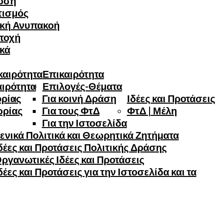
ωση
τισμός
ική Ανυπακοή
τοχή
ικά
καιρότητα
Επικαιρότητα
αιρότητα
Επιλογές-Θέματα
ορίας
Για κοινή Δράση
Ιδέες και Προτάσεις
ωρίας
Για τους ΦτΔ
ΦτΔ | Μέλη
Για την Ιστοσελίδα
ενικά Πολιτικά και Θεωρητικά Ζητήματα
έες και Προτάσεις Πολιτικής Δράσης
ργανωτικές Ιδέες και Προτάσεις
έες και Προτάσεις για την Ιστοσελίδα και τα