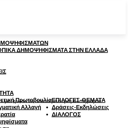
ΗΜΟΨΗΦΙΣΜΑΤΩΝ
ΤΟΠΙΚΑ ΔΗΜΟΨΗΦΙΣΜΑΤΑ ΣΤΗΝ ΕΛΛΑΔΑ
ΙΣ
ΤΗΤΑ
ετική Πρωτοβουλία
ΕΠΙΛΟΓΕΣ-ΘΕΜΑΤΑ
ον συγκεντρώσει τον απαιτούμενο αριθμό υπογραφών
γματική Αλλαγή
Δράσεις-Εκδηλώσεις
ρατία
ΔΙΑΛΟΓΟΣ
ψηφίσματα