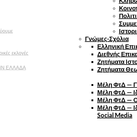
Κλήρ
Κοινο
Πολιτ
Συμμε
εύουμε
Ιστορ
Γνώμες-Σχόλια
Ελληνική Επι
ικές εκλογές
Διεθνής Επικ
Ζητήματα Ιστ
ΗΝ ΕΛΛΑΔΑ
Ζητήματα Θε
Μέλη ΦτΔ — Γ
Μέλη ΦτΔ — Ιδ
Μέλη ΦτΔ — Ο
Μέλη ΦτΔ — Ιδ
Social Media