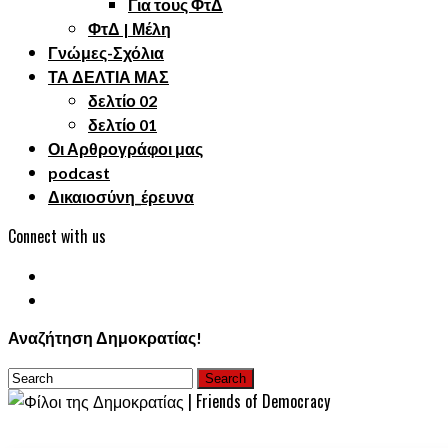
Για τους ΦτΔ
ΦτΔ | Μέλη
Γνώμες-Σχόλια
ΤΑ ΔΕΛΤΙΑ ΜΑΣ
δελτίο 02
δελτίο 01
Οι Αρθρογράφοι μας
podcast
Δικαιοσύνη_έρευνα
Connect with us
Αναζήτηση Δημοκρατίας!