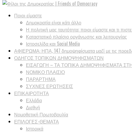
Ποιοι είμαστε
Δημοκρατία είναι κάτι άλλο
Η πολιτική μας ταυτότητα: ποιοι είμαστε και τι πιστ
Καταστατικό πλαίσιο οργάνωσης και λειτουργίας
Ιστοσελίδα και Social Media
ΑΦΙΕΡΩΜΑ: ΗΠΑ, 147 δημοψηφίσματα μαζί με τις προεδρ
ΟΔΗΓΟΣ ΤΟΠΙΚΩΝ ΔΗΜΟΨΗΦΙΣΜΑΤΩΝ
ΕΙΣΑΓΩΓΗ – ΤΑ ΤΟΠΙΚΑ ΔΗΜΟΨΗΦΙΣΜΑΤΑ ΣΤ
ΝΟΜΙΚΟ ΠΛΑΙΣΙΟ
ΠΑΡΑΡΤΗΜΑ
ΣΥΧΝΕΣ ΕΡΩΤΗΣΕΙΣ
ΕΠΙΚΑΙΡΟΤΗΤΑ
Ελλάδα
Διεθνή
Νομοθετική Πρωτοβουλία
ΕΠΙΛΟΓΕΣ-ΘΕΜΑΤΑ
Ιστορικά