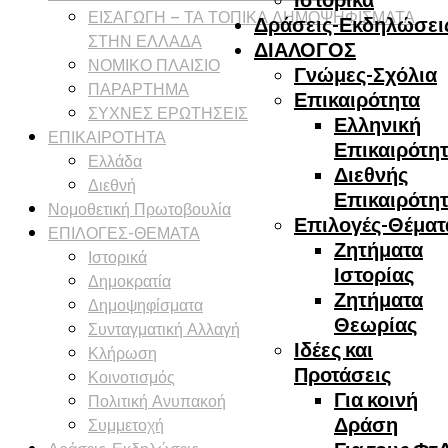
ΕΙΣΑΓΩΓΗ – ΤΑ ΤΟΠΙΚΑ ΔΗΜΟΨΗΦΙΣΜΑΤΑ
Δράσεις-Εκδηλώσει
ΣΤΗΝ ΕΛΛΑΔΑ
ΔΙΑΛΟΓΟΣ
ΝΟΜΙΚΟ ΠΛΑΙΣΙΟ
Γνώμες-Σχόλια
ΠΑΡΑΡΤΗΜΑ
Επικαιρότητα
ΣΥΧΝΕΣ ΕΡΩΤΗΣΕΙΣ
Ελληνική
ΕΠΙΚΑΙΡΟΤΗΤΑ
Επικαιρότη
Ελλάδα
Διεθνής
Διεθνή
Επικαιρότη
Νομοθετική Πρωτοβουλία
Επιλογές-Θέματ
ΕΠΙΛΟΓΕΣ-ΘΕΜΑΤΑ
Ζητήματα
Ιστορικά
Ιστορίας
Δημοκρατία
Ζητήματα
Δημοψηφίσματα
Θεωρίας
Συνταγματική Αλλαγή
Ιδέες και
Κλήρωση
Προτάσεις
Κοινοτισμός
Για κοινή
Πολιτική Ανυπακοή
Δράση
Συμμετοχή