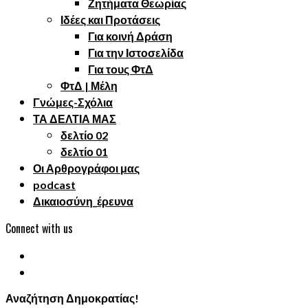
Ζητήματα Θεωρίας
Ιδέες και Προτάσεις
Για κοινή Δράση
Για την Ιστοσελίδα
Για τους ΦτΔ
ΦτΔ | Μέλη
Γνώμες-Σχόλια
ΤΑ ΔΕΛΤΙΑ ΜΑΣ
δελτίο 02
δελτίο 01
Οι Αρθρογράφοι μας
podcast
Δικαιοσύνη_έρευνα
Connect with us
Αναζήτηση Δημοκρατίας!