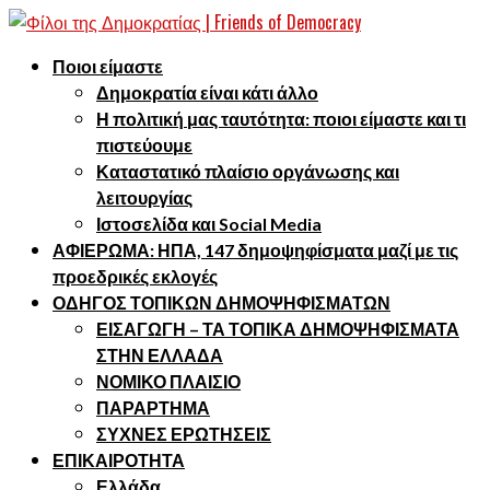
Ποιοι είμαστε
Δημοκρατία είναι κάτι άλλο
Η πολιτική μας ταυτότητα: ποιοι είμαστε και τι
πιστεύουμε
Καταστατικό πλαίσιο οργάνωσης και
λειτουργίας
Ιστοσελίδα και Social Media
ΑΦΙΕΡΩΜΑ: ΗΠΑ, 147 δημοψηφίσματα μαζί με τις
προεδρικές εκλογές
ΟΔΗΓΟΣ ΤΟΠΙΚΩΝ ΔΗΜΟΨΗΦΙΣΜΑΤΩΝ
ΕΙΣΑΓΩΓΗ – ΤΑ ΤΟΠΙΚΑ ΔΗΜΟΨΗΦΙΣΜΑΤΑ
ΣΤΗΝ ΕΛΛΑΔΑ
ΝΟΜΙΚΟ ΠΛΑΙΣΙΟ
ΠΑΡΑΡΤΗΜΑ
ΣΥΧΝΕΣ ΕΡΩΤΗΣΕΙΣ
ΕΠΙΚΑΙΡΟΤΗΤΑ
Ελλάδα