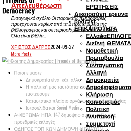
Απελευθέρωση
ΕΡΩΤΗΣΕΙΣ
Democracy
Δικαιοσύνη_έρευνα
Εισαγωγικό σχόλιο Οι παρακάτω πληροφορίες
podcast
προέρχονται κυρίως από τα 2 πρώτα βιβλία της
ΕΠΙΚΑΙΡΟΤΗΤΑ
βιβλιογραφίας και σε περιορισμένο βαθμό από το 3ο.
Ελλάδα
ΕΠΙΛΟΓΕ
Όλα είναι βιβλία...
Διεθνή
ΘΕΜΑΤΑ
ΧΡΊΣΤΟΣ ΔΑΓΡΈΣ
2024-09-22
Νομοθετική
More Posts
Πρωτοβουλία
Συνταγματική
Αλλαγή
Ποιοι είμαστε
Δημοκρατία
Δημοκρατία είναι κάτι άλλο
Η πολιτική μας ταυτότητα: ποιοι είμαστε και τι
Δημοψηφίσματ
πιστεύουμε
Κλήρωση
Καταστατικό πλαίσιο οργάνωσης και λειτουργίας
Κοινοτισμός
Ιστοσελίδα και Social Media
Πολιτική
ΑΦΙΕΡΩΜΑ: ΗΠΑ, 147 δημοψηφίσματα μαζί με τις
Ανυπακοή
προεδρικές εκλογές
Συμμετοχή
ΟΔΗΓΟΣ ΤΟΠΙΚΩΝ ΔΗΜΟΨΗΦΙΣΜΑΤΩΝ
Ιστορικά