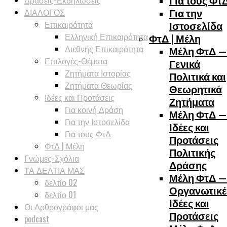
Δράσεις-Εκδηλώσεις
Για τους Φτ
ΔΙΑΛΟΓΟΣ
Για την
Επικαιρότητα
Ιστοσελίδα
Ελληνική Επικαιρότητα
ΦτΔ | Μέλη
Διεθνής Επικαιρότητα
Μέλη ΦτΔ —
Επιλογές-Θέματα
Γενικά
Ζητήματα Ιστορίας
Πολιτικά και
Ζητήματα Θεωρίας
Θεωρητικά
Ιδέες και Προτάσεις
Ζητήματα
Για κοινή Δράση
Μέλη ΦτΔ —
Για την Ιστοσελίδα
Ιδέες και
Για τους ΦτΔ
Προτάσεις
ΦτΔ | Μέλη
Πολιτικής
Γνώμες-Σχόλια
Δράσης
ΤΑ ΔΕΛΤΙΑ ΜΑΣ
Μέλη ΦτΔ —
δελτίο 02
Οργανωτικέ
δελτίο 01
Ιδέες και
Οι Αρθρογράφοι μας
Προτάσεις
podcast