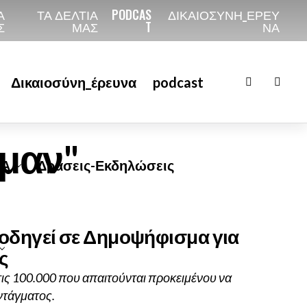
Α
ΤΑ ΔΕΛΤΙΑ
PODCAS
ΔΙΚΑΙΟΣΎΝΗ_ΈΡΕΥ
Σ
ΜΑΣ
T
ΝΑ
Δικαιοσύνη_έρευνα
podcast
πμαν"
ΤΑ
Δράσεις-Εκδηλώσεις
 οδηγεί σε Δημοψήφισμα για
ς
ς 100.000 που απαιτούνται προκειμένου να
ντάγματος.