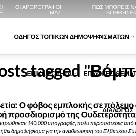
Ι
ΟΙ ΑΡΘΡΟΓΡΆΦΟΙ
ΠΩΣ ΜΠΟΡΕΙΣ Ν
Ε
ΜΑΣ
ΒΟΗΘΗΣΕΙ
ΟΔΗΓΟΣ ΤΟΠΙΚΩΝ ΔΗΜΟΨΗΦΙΣΜΑΤΩΝ
posts tagged "Βόμ
ΕΠΙΚΑΙΡΟΤΗΤΑ
ΕΠΙΛΟΓΕΣ-ΘΕΜΑ
ετία: Ο φόβος εμπλοκής σε πόλεμο
ΔΙΑΛΟΓΟΣ
ή προσδιορισμό της Ουδετερότητα
ντρώθηκαν 140.000 υπογραφές, πολύ περισσότερες από τι
ηθεί δημοψήφισμα για την αναθεώρησή του Ελβετικού Συ