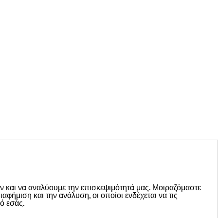
ων και να αναλύουμε την επισκεψιμότητά μας. Μοιραζόμαστε
φήμιση και την ανάλυση, οι οποίοι ενδέχεται να τις
ό εσάς.
ΟΔΗΓΟΣ ΤΟΠΙΚΩΝ ΔΗΜΟΨΗΦΙΣΜΑΤΩΝ
ις
ΔΙΑΛΟΓΟΣ
Γνώμες-Σχόλια