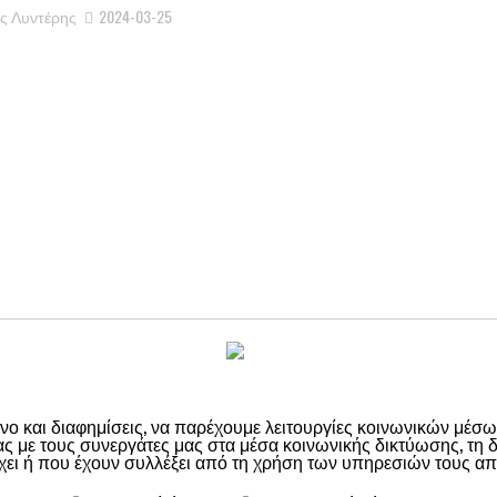
ς Λυντέρης
2024-03-25
νο και διαφημίσεις, να παρέχουμε λειτουργίες κοινωνικών μέσ
 με τους συνεργάτες μας στα μέσα κοινωνικής δικτύωσης, τη δια
ει ή που έχουν συλλέξει από τη χρήση των υπηρεσιών τους απ
μαστε
ΑΦΙΕΡΩΜΑ: ΗΠΑ, 147 δημοψηφίσματα μαζί με τις προεδρικές εκλογές
ΑΙΡΟΤΗΤΑ
Νομοθετική Πρωτοβουλία
ΕΠΙΛΟΓΕΣ-ΘΕΜΑΤΑ
Δράσεις-Εκδηλώσε