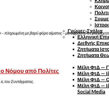
Κλήρ
Κοινο
Πολιτ
Συμμε
Ιστορ
Γνώμες-Σχόλια
ν – πληρωμένη με βαρύ φόρο αίματος – μεταφραστεί σε μια μαχητι
Ελληνική Επι
Διεθνής Επικ
Ζητήματα Ιστ
Ζητήματα Θε
Μέλη ΦτΔ — Γ
ο Νόμου από Πολίτες
Μέλη ΦτΔ — Ιδ
Μέλη ΦτΔ — Ο
6, του Συντάγματος.
Μέλη ΦτΔ — Ιδ
Social Media