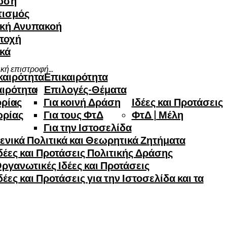
ωση
τισμός
ική Ανυπακοή
τοχή
ικά
κή επιστροφή...
καιρότητα
Επικαιρότητα
αιρότητα
Επιλογές-Θέματα
ορίας
Για κοινή Δράση
Ιδέες και Προτάσεις
ωρίας
Για τους ΦτΔ
ΦτΔ | Μέλη
Για την Ιστοσελίδα
ενικά Πολιτικά και Θεωρητικά Ζητήματα
έες και Προτάσεις Πολιτικής Δράσης
ργανωτικές Ιδέες και Προτάσεις
έες και Προτάσεις για την Ιστοσελίδα και τα