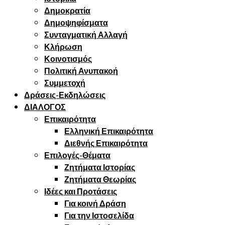
Δημοκρατία
Δημοψηφίσματα
Συνταγματική Αλλαγή
Κλήρωση
Κοινοτισμός
Πολιτική Ανυπακοή
Συμμετοχή
Δράσεις-Εκδηλώσεις
ΔΙΑΛΟΓΟΣ
Επικαιρότητα
Ελληνική Επικαιρότητα
Διεθνής Επικαιρότητα
Επιλογές-Θέματα
Ζητήματα Ιστορίας
Ζητήματα Θεωρίας
Ιδέες και Προτάσεις
Για κοινή Δράση
Για την Ιστοσελίδα