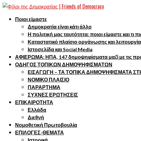
Ποιοι είμαστε
Δημοκρατία είναι κάτι άλλο
Η πολιτική μας ταυτότητα: ποιοι είμαστε και τι 
Καταστατικό πλαίσιο οργάνωσης και λειτουργία
Ιστοσελίδα και Social Media
ΑΦΙΕΡΩΜΑ: ΗΠΑ, 147 δημοψηφίσματα μαζί με τις προ
ΟΔΗΓΟΣ ΤΟΠΙΚΩΝ ΔΗΜΟΨΗΦΙΣΜΑΤΩΝ
ΕΙΣΑΓΩΓΗ – ΤΑ ΤΟΠΙΚΑ ΔΗΜΟΨΗΦΙΣΜΑΤΑ Σ
ΝΟΜΙΚΟ ΠΛΑΙΣΙΟ
ΠΑΡΑΡΤΗΜΑ
ΣΥΧΝΕΣ ΕΡΩΤΗΣΕΙΣ
ΕΠΙΚΑΙΡΟΤΗΤΑ
Ελλάδα
Διεθνή
Νομοθετική Πρωτοβουλία
ΕΠΙΛΟΓΕΣ-ΘΕΜΑΤΑ
Ιστορικά