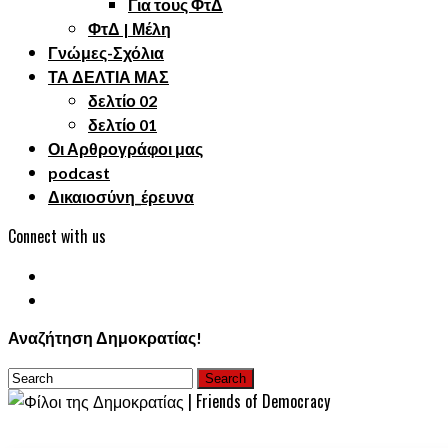
Για τους ΦτΔ
ΦτΔ | Μέλη
Γνώμες-Σχόλια
ΤΑ ΔΕΛΤΙΑ ΜΑΣ
δελτίο 02
δελτίο 01
Οι Αρθρογράφοι μας
podcast
Δικαιοσύνη_έρευνα
Connect with us
Αναζήτηση Δημοκρατίας!