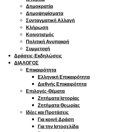
Δημοκρατία
Δημοψηφίσματα
Συνταγματική Αλλαγή
Κλήρωση
Κοινοτισμός
Πολιτική Ανυπακοή
Συμμετοχή
Δράσεις-Εκδηλώσεις
ΔΙΑΛΟΓΟΣ
Επικαιρότητα
Ελληνική Επικαιρότητα
Διεθνής Επικαιρότητα
Επιλογές-Θέματα
Ζητήματα Ιστορίας
Ζητήματα Θεωρίας
Ιδέες και Προτάσεις
Για κοινή Δράση
Για την Ιστοσελίδα