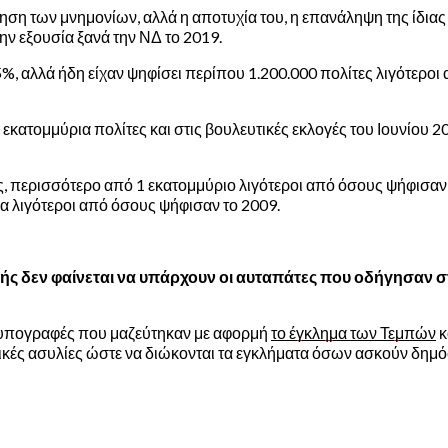
η των μνημονίων, αλλά η αποτυχία του, η επανάληψη της ίδιας π
ν εξουσία ξανά την ΝΔ το 2019.
%, αλλά ήδη είχαν ψηφίσει περίπου 1.200.000 πολίτες λιγότεροι
 εκατομμύρια πολίτες και στις βουλευτικές εκλογές του Ιουνίου
ς, περισσότερο από 1 εκατομμύριο λιγότεροι από όσους ψήφισαν 
ια λιγότεροι από όσους ψήφισαν το 2009.
γμής δεν φαίνεται να υπάρχουν οι αυταπάτες που οδήγησαν
κ. υπογραφές που μαζεύτηκαν με αφορμή
το έγκλημα των Τεμπών
κ
ικές ασυλίες ώστε να διώκονται τα εγκλήματα όσων ασκούν δημό