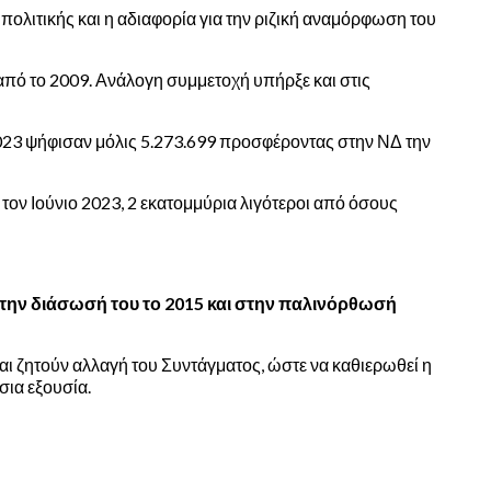
ολιτικής και η αδιαφορία για την ριζική αναμόρφωση του
 από το 2009. Ανάλογη συμμετοχή υπήρξε και στις
 2023 ψήφισαν μόλις 5.273.699 προσφέροντας στην ΝΔ την
τον Ιούνιο 2023, 2 εκατομμύρια λιγότεροι από όσους
 στην διάσωσή του το 2015 και στην παλινόρθωσή
αι ζητούν αλλαγή του Συντάγματος, ώστε να καθιερωθεί η
σια εξουσία.