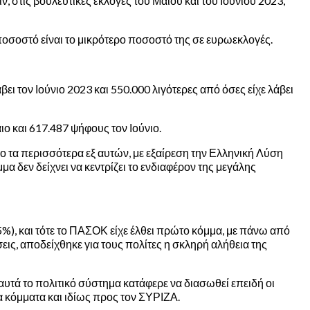
 στις βουλευτικές εκλογές του Μαΐου και του Ιουνίου 2023,
 ποσοστό είναι το μικρότερο ποσοστό της σε ευρωεκλογές.
ι τον Ιούνιο 2023 και 550.000 λιγότερες από όσες είχε λάβει
ο και 617.487 ψήφους τον Ιούνιο.
σο τα περισσότερα εξ αυτών, με εξαίρεση την Ελληνική Λύση
α δεν δείχνει να κεντρίζει το ενδιαφέρον της μεγάλης
5%), και τότε το ΠΑΣΟΚ είχε έλθει πρώτο κόμμα, με πάνω από
εις, αποδείχθηκε για τους πολίτες η σκληρή αλήθεια της
αυτά το πολιτικό σύστημα κατάφερε να διασωθεί επειδή οι
 κόμματα και ιδίως προς τον ΣΥΡΙΖΑ.