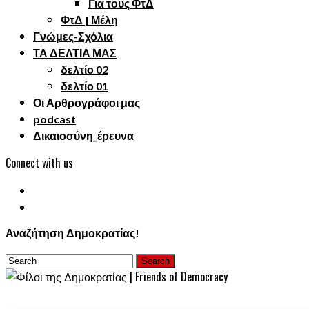
Για τους ΦτΔ
ΦτΔ | Μέλη
Γνώμες-Σχόλια
ΤΑ ΔΕΛΤΙΑ ΜΑΣ
δελτίο 02
δελτίο 01
Οι Αρθρογράφοι μας
podcast
Δικαιοσύνη_έρευνα
Connect with us
Αναζήτηση Δημοκρατίας!