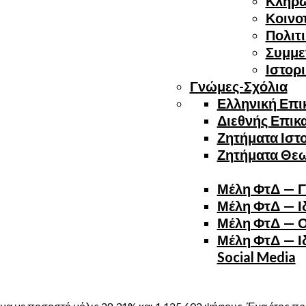
Κλήρ
Κοινο
Πολιτ
Συμμε
Ιστορ
Γνώμες-Σχόλια
Ελληνική Επι
Διεθνής Επικ
Ζητήματα Ιστ
Ζητήματα Θε
Μέλη ΦτΔ — Γ
Μέλη ΦτΔ — Ιδ
Μέλη ΦτΔ — Ο
Μέλη ΦτΔ — Ιδ
Social Media