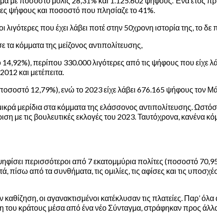
α με ποσοστό μόλις 28,31% και 1.125.602 ψήφους. Ένα έτος πριν,
ερες ψήφους και ποσοστό που πλησίαζε το 41%.
ι λιγότερες που έχει λάβει ποτέ στην 50χρονη ιστορία της, το δε
 τα κόμματα της μείζονος αντιπολίτευσης,
14,92%), περίπου 330.000 λιγότερες από τις ψήφους που είχε λάβε
2012 και μετέπειτα.
οσοστό 12,79%), ενώ το 2023 είχε λάβει 676.165 ψήφους τον Μάι
 μικρά μερίδια στα κόμματα της ελάσσονος αντιπολίτευσης. Ωστό
ση με τις βουλευτικές εκλογές του 2023. Ταυτόχρονα, κανένα κόμμ
 ψηφίσει περισσότεροι από 7 εκατομμύρια πολίτες (ποσοστό 70,9
πίσω από τα συνθήματα, τις ομιλίες, τις αφίσες και τις υποσχέσ
αθίζηση, οι αγανακτισμένοι κατέκλυσαν τις πλατείες. Παρ’ όλα 
η του κράτους μέσα από ένα νέο Σύνταγμα, στράφηκαν προς άλλα