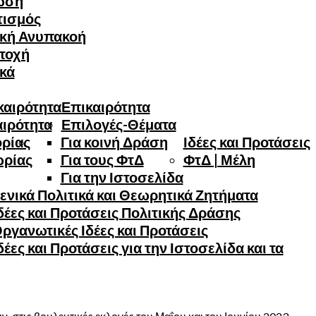
ωση
τισμός
ική Ανυπακοή
τοχή
ικά
καιρότητα
Επικαιρότητα
αιρότητα
Επιλογές-Θέματα
ορίας
Για κοινή Δράση
Ιδέες και Προτάσεις
ωρίας
Για τους ΦτΔ
ΦτΔ | Μέλη
Για την Ιστοσελίδα
ενικά Πολιτικά και Θεωρητικά Ζητήματα
έες και Προτάσεις Πολιτικής Δράσης
ργανωτικές Ιδέες και Προτάσεις
έες και Προτάσεις για την Ιστοσελίδα και τα