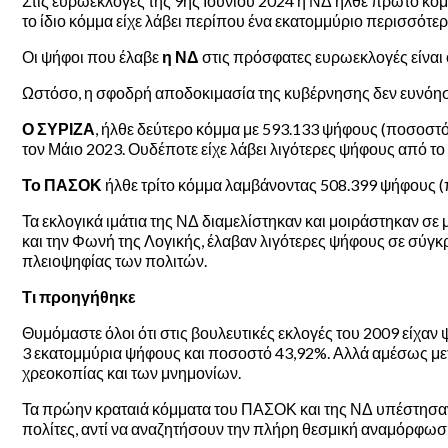
Στις ευρωεκλογές της 9ης Ιουνίου 2024 η ΝΔ ήλθε πρώτο κόμμ
το ίδιο κόμμα είχε λάβει περίπου ένα εκατομμύριο περισσότ
Οι ψήφοι που έλαβε
η ΝΔ
στις πρόσφατες ευρωεκλογές είναι ο
Ωστόσο, η σφοδρή αποδοκιμασία της κυβέρνησης δεν ευνόησε
Ο ΣΥΡΙΖΑ
, ήλθε δεύτερο κόμμα με 593.133 ψήφους (ποσοστό 
τον Μάιο 2023. Ουδέποτε είχε λάβει λιγότερες ψήφους από το 
Το ΠΑΣΟΚ
ήλθε τρίτο κόμμα λαμβάνοντας 508.399 ψήφους (π
Τα εκλογικά ιμάτια της ΝΔ διαμελίστηκαν και μοιράστηκαν σε
και την Φωνή της Λογικής, έλαβαν λιγότερες ψήφους σε σύγκρι
πλειοψηφίας των πολιτών.
Τι προηγήθηκε
Θυμόμαστε όλοι ότι στις βουλευτικές εκλογές του 2009 είχαν
3 εκατομμύρια ψήφους και ποσοστό 43,92%. Αλλά αμέσως μετά, 
χρεοκοπίας και των μνημονίων.
Τα πρώην κραταιά κόμματα του ΠΑΣΟΚ και της ΝΔ υπέστησαν κ
πολίτες, αντί να αναζητήσουν την πλήρη θεσμική αναμόρφωσ