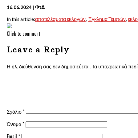
16.06.2024 | ΦτΔ
,
,
In this article:
αποτελέσματα εκλογών
Έγκλημα Τεμπών
εκλο
Click to comment
Leave a Reply
Η ηλ. διεύθυνση σας δεν δημοσιεύεται.
Τα υποχρεωτικά πεδί
Σχόλιο
*
Όνομα
*
Email
*