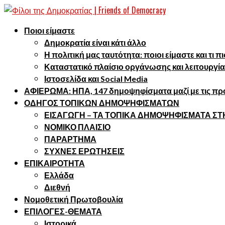
Ποιοι είμαστε
Δημοκρατία είναι κάτι άλλο
Η πολιτική μας ταυτότητα: ποιοι είμαστε και τι 
Καταστατικό πλαίσιο οργάνωσης και λειτουργία
Ιστοσελίδα και Social Media
ΑΦΙΕΡΩΜΑ: ΗΠΑ, 147 δημοψηφίσματα μαζί με τις προ
ΟΔΗΓΟΣ ΤΟΠΙΚΩΝ ΔΗΜΟΨΗΦΙΣΜΑΤΩΝ
ΕΙΣΑΓΩΓΗ – ΤΑ ΤΟΠΙΚΑ ΔΗΜΟΨΗΦΙΣΜΑΤΑ Σ
ΝΟΜΙΚΟ ΠΛΑΙΣΙΟ
ΠΑΡΑΡΤΗΜΑ
ΣΥΧΝΕΣ ΕΡΩΤΗΣΕΙΣ
ΕΠΙΚΑΙΡΟΤΗΤΑ
Ελλάδα
Διεθνή
Νομοθετική Πρωτοβουλία
ΕΠΙΛΟΓΕΣ-ΘΕΜΑΤΑ
Ιστορικά