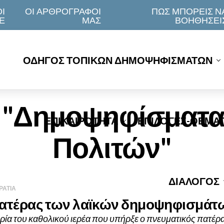
Ι
ΟΙ ΑΡΘΡΟΓΡΑΦΟΙ
ΠΩΣ ΜΠΟΡΕΙΣ Ν
Ε
ΜΑΣ
ΒΟΗΘΗΣΕΙ
ΟΔΗΓΟΣ ΤΟΠΙΚΩΝ ΔΗΜΟΨΗΦΙΣΜΑΤΩΝ
ged "Δημοψηφίσματ
ΕΠΙΚΑΙΡΟΤΗΤΑ
ΕΠΙΛΟΓΕΣ-ΘΕΜΑ
Πολιτών"
ΔΙΑΛΟΓΟΣ
ΑΤΙΑ
ατέρας των λαϊκών δημοψηφισμάτων
ορία του καθολικού ιερέα που υπήρξε ο πνευματικός πατέρ