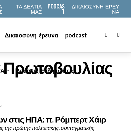
Α
ΤΑ ΔΕΛΤΙΑ
PODCAS
ΔΙΚΑΙΟΣΥΝΗ_ΕΡΕΥ
Σ
ΜΑΣ
T
ΝΑ
Δικαιοσύνη_έρευνα
podcast
α Πρωτοβουλίας
ΤΑ
Δράσεις-Εκδηλώσεις
 στις ΗΠΑ: π. Ρόμπερτ Χάιρ
ας της πρώτης πολιτειακής, συνταγματικής