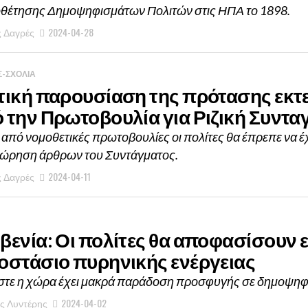
θέτησης Δημοψηφισμάτων Πολιτών στις ΗΠΑ το 1898.
ς Δαγρές
2024-04-28
-ΣΧΟΛΙΑ
τική παρουσίαση της πρότασης εκτε
 την Πρωτοβουλία για Ριζική Συντα
 από νομοθετικές πρωτοβουλίες οι πολίτες θα έπρεπε να έ
ώρηση άρθρων του Συντάγματος.
ς Δαγρές
2024-04-11
βενία: Οι πολίτες θα αποφασίσουν 
οστάσιο πυρηνικής ενέργειας
τε η χώρα έχει μακρά παράδοση προσφυγής σε δημοψηφ
ς Λυντέρης
2024-04-02