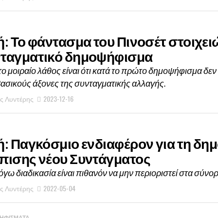
ή: Το φάντασμα του Πινοσέτ στοιχειώ
ταγματικό δημοψήφισμα
το μοιραίο λάθος είναι ότι κατά το πρώτο δημοψήφισμα δεν
βασικούς άξονες της συνταγματικής αλλαγής.
ς Λυντέρης
2023-12-16
ή: Παγκόσμιο ενδιαφέρον για τη δη
πισης νέου Συντάγματος
όγω διαδικασία είναι πιθανόν να μην περιοριστεί στα σύνορ
ς Λυντέρης
2022-05-04
ΗΦΙΣΜΑΤΑ