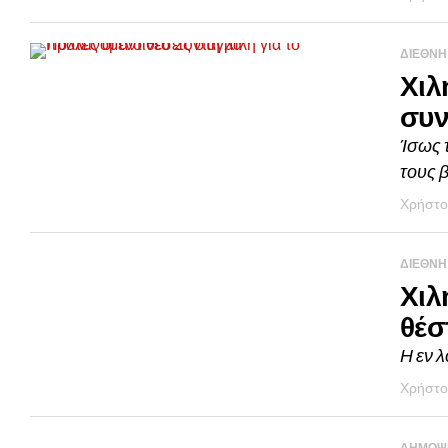
ΔΙΕΘΝΗ
Χιλ
συν
Ίσως 
τους 
Χρήστο
ΔΙΕΘΝΗ
Χιλ
θέσ
Η εν λ
Χρήστο
ΔΗΜΟΨ