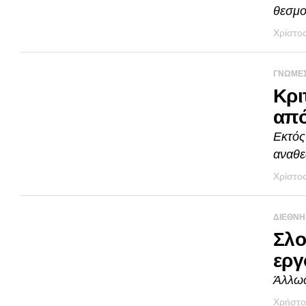
θεσμο
Χρίστο
ΓΝΩΜΕΣ
Κρι
από
Εκτός
αναθε
Χρίστο
ΔΙΕΘΝΗ
Σλο
εργ
Άλλωσ
Χρήστο