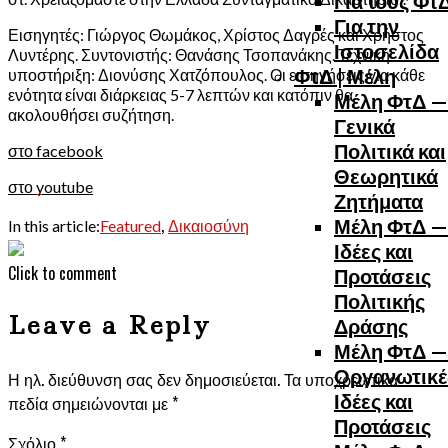
Για τους Φτ
Για την
Εισηγητές: Γιώργος Θωμάκος, Χρίστος Δαγρές και Χρήστος
Ιστοσελίδα
Λυντέρης. Συντονιστής: Θανάσης Τσοπανάκης. Τεχνική
ΦτΔ | Μέλη
υποστήριξη: Διονύσης Χατζόπουλος. Οι εισηγήσεις για κάθε
ενότητα είναι διάρκειας 5-7 λεπτών και κατόπιν θα
Μέλη ΦτΔ —
ακολουθήσει συζήτηση.
Γενικά
Πολιτικά και
στο facebook
Θεωρητικά
στο youtube
Ζητήματα
,
Μέλη ΦτΔ —
In this article:
Featured
Δικαιοσύνη
Ιδέες και
Click to comment
Προτάσεις
Πολιτικής
Leave a Reply
Δράσης
Μέλη ΦτΔ —
Οργανωτικέ
Η ηλ. διεύθυνση σας δεν δημοσιεύεται.
Τα υποχρεωτικά
Ιδέες και
πεδία σημειώνονται με
*
Προτάσεις
Σχόλιο
*