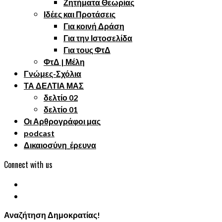
Ζητήματα Θεωρίας
Ιδέες και Προτάσεις
Για κοινή Δράση
Για την Ιστοσελίδα
Για τους ΦτΔ
ΦτΔ | Μέλη
Γνώμες-Σχόλια
ΤΑ ΔΕΛΤΙΑ ΜΑΣ
δελτίο 02
δελτίο 01
Οι Αρθρογράφοι μας
podcast
Δικαιοσύνη_έρευνα
Connect with us
Αναζήτηση Δημοκρατίας!