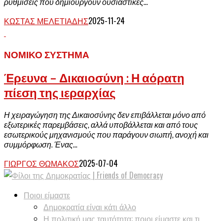
ρυθμίσεις που δημιουργούν ουσιαστικές...
ΚΏΣΤΑΣ ΜΕΛΕΤΙΆΔΗΣ
2025-11-24
ΝΟΜΙΚΌ ΣΎΣΤΗΜΑ
Έρευνα – Δικαιοσύνη : Η αόρατη
πίεση της ιεραρχίας
Η χειραγώγηση της Δικαιοσύνης δεν επιβάλλεται μόνο από
εξωτερικές παρεμβάσεις, αλλά υποβάλλεται και από τους
εσωτερικούς μηχανισμούς που παράγουν σιωπή, ανοχή και
συμμόρφωση. Ένας...
ΓΙΏΡΓΟΣ ΘΩΜΆΚΟΣ
2025-07-04
Ποιοι είμαστε
Δημοκρατία είναι κάτι άλλο
Η πολιτική μας ταυτότητα: ποιοι είμαστε και τι