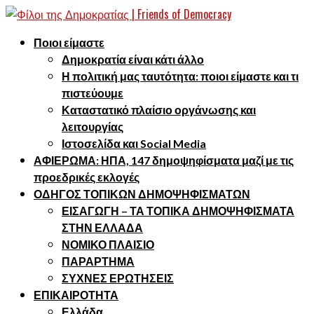
Ποιοι είμαστε
Δημοκρατία είναι κάτι άλλο
Η πολιτική μας ταυτότητα: ποιοι είμαστε και τι
πιστεύουμε
Καταστατικό πλαίσιο οργάνωσης και
λειτουργίας
Ιστοσελίδα και Social Media
ΑΦΙΕΡΩΜΑ: ΗΠΑ, 147 δημοψηφίσματα μαζί με τις
προεδρικές εκλογές
ΟΔΗΓΟΣ ΤΟΠΙΚΩΝ ΔΗΜΟΨΗΦΙΣΜΑΤΩΝ
ΕΙΣΑΓΩΓΗ – ΤΑ ΤΟΠΙΚΑ ΔΗΜΟΨΗΦΙΣΜΑΤΑ
ΣΤΗΝ ΕΛΛΑΔΑ
ΝΟΜΙΚΟ ΠΛΑΙΣΙΟ
ΠΑΡΑΡΤΗΜΑ
ΣΥΧΝΕΣ ΕΡΩΤΗΣΕΙΣ
ΕΠΙΚΑΙΡΟΤΗΤΑ
Ελλάδα