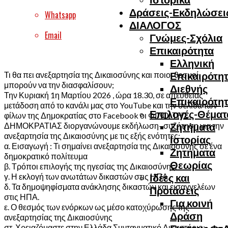
Δράσεις-Εκδηλώσει
Whatsapp
ΔΙΑΛΟΓΟΣ
Email
Γνώμες-Σχόλια
Επικαιρότητα
Ελληνική
Τι θα πει ανεξαρτησία της Δικαιοσύνης και ποιοι θεσμοί
Επικαιρότη
μπορούν να την διασφαλίσουν;
Διεθνής
Την Κυριακή 1η Μαρτίου 2026 , ώρα 18.30, σε απευθείας
Επικαιρότη
μετάδοση από το κανάλι μας στο YouTube και την σελίδα των
Επιλογές-Θέματ
φίλων της Δημοκρατίας στο Facebook οι ΦΙΛΟΙ ΤΗΣ
ΔΗΜΟΚΡΑΤΙΑΣ διοργανώνουμε εκδήλωση- συζήτηση για την
Ζητήματα
ανεξαρτησία της Δικαιοσύνης με τις εξής ενότητες:
Ιστορίας
α. Εισαγωγή : Τι σημαίνει ανεξαρτησία της Δικαιοσύνης σε ένα
Ζητήματα
δημοκρατικό πολίτευμα
Θεωρίας
β. Τρόποι επιλογής της ηγεσίας της Δικαιοσύνης.
γ. Η εκλογή των ανωτάτων δικαστών στις ΗΠΑ.
Ιδέες και
δ. Τα δημοψηφίσματα ανάκλησης δικαστών και εισαγγελέων
Προτάσεις
στις ΗΠΑ.
Για κοινή
ε. Ο θεσμός των ενόρκων ως μέσο κατοχύρωσης της
Δράση
ανεξαρτησίας της Δικαιοσύνης
στ. Χρειαζόμαστε στην Ελλάδα Συνταγματικό Δικαστήριο;.