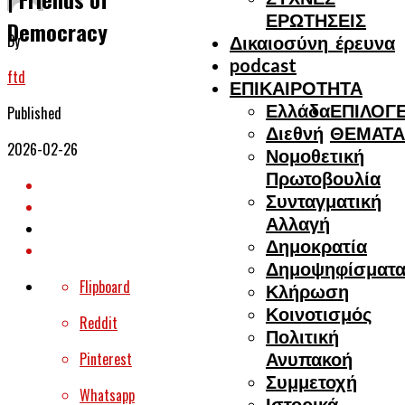
ΕΡΩΤΗΣΕΙΣ
Democracy
By
Δικαιοσύνη_έρευνα
podcast
ftd
ΕΠΙΚΑΙΡΟΤΗΤΑ
Ελλάδα
ΕΠΙΛΟΓΕ
Published
Διεθνή
ΘΕΜΑΤΑ
2026-02-26
Νομοθετική
Πρωτοβουλία
Συνταγματική
Αλλαγή
Δημοκρατία
Δημοψηφίσματ
Flipboard
Κλήρωση
Κοινοτισμός
Reddit
Πολιτική
Pinterest
Ανυπακοή
Συμμετοχή
Whatsapp
Ιστορικά