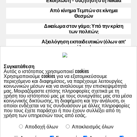
Εκδήλωση – συζήτηση στη Νίκαια
Από κίνημα Τεμπών σε κίνημα
Θεσμών
Δικαίωμα στον γάμο; Υπό την κρίση
των πολιτών;
Αξιολόγηση εκπαιδευτικών (όλων απ’
όλους)
Συγκατάθεση
Αυτός ο ιστότοπος χρησιμοποιεί cookies
Χρησιμοποιούμε cookies για να εξατομικεύσουμε
περιεχόμενο και διαφημίσεις, να παρέχουμε λειτουργίες
κοινωνικών μέσων και να αναλύουμε την επισκεψιμότητά
μας. Μοιραζόμαστε επίσης πληροφορίες σχετικά με τη
χρήση του ιστότοπού μας με τους συνεργάτες μας στα μέσα
κοινωνικής δικτύωσης, τη διαφήμιση και την ανάλυση, οι
Ποιοι είμαστε
οποίοι ενδέχεται να τις συνδυάσουν με άλλες πληροφορίες
ΑΦΙΕΡΩΜΑ: ΗΠΑ, 147 δημοψηφίσματα μαζί με τις προεδρικές
που τους έχετε παράσχει ή που έχουν συλλέξει από τη
εκλογές
χρήση των υπηρεσιών τους από εσάς.
ΟΔΗΓΟΣ ΤΟΠΙΚΩΝ ΔΗΜΟΨΗΦΙΣΜΑΤΩΝ
ΕΠΙΚΑΙΡΟΤΗΤΑ
Νομοθετική Πρωτοβουλία
ΕΠΙΛΟΓΕΣ-ΘΕΜΑΤΑ
Αποδοχή όλων
Αποκλεισμός όλων
Δράσεις-Εκδηλώσεις
ΔΙΑΛΟΓΟΣ
Γνώμες-Σχόλια
ΤΑ ΔΕΛΤΙΑ ΜΑΣ
Οι Αρθρογράφοι μας
podcast