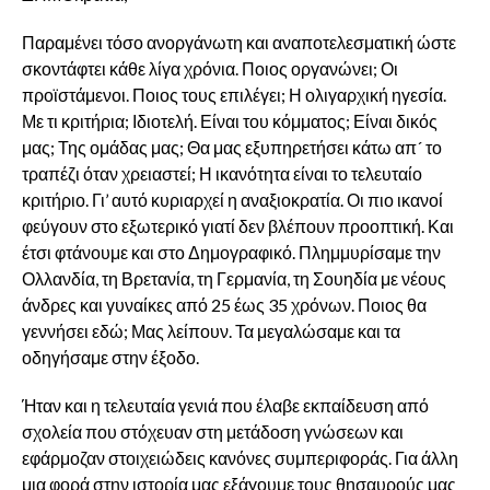
Παραμένει τόσο ανοργάνωτη και αναποτελεσματική ώστε
σκοντάφτει κάθε λίγα χρόνια. Ποιος οργανώνει; Οι
προϊστάμενοι. Ποιος τους επιλέγει; Η ολιγαρχική ηγεσία.
Με τι κριτήρια; Ιδιοτελή. Είναι του κόμματος; Είναι δικός
μας; Της ομάδας μας; Θα μας εξυπηρετήσει κάτω απ´ το
τραπέζι όταν χρειαστεί; Η ικανότητα είναι το τελευταίο
κριτήριο. Γι’ αυτό κυριαρχεί η αναξιοκρατία. Οι πιο ικανοί
φεύγουν στο εξωτερικό γιατί δεν βλέπουν προοπτική. Και
έτσι φτάνουμε και στο Δημογραφικό. Πλημμυρίσαμε την
Ολλανδία, τη Βρετανία, τη Γερμανία, τη Σουηδία με νέους
άνδρες και γυναίκες από 25 έως 35 χρόνων. Ποιος θα
γεννήσει εδώ; Μας λείπουν. Τα μεγαλώσαμε και τα
οδηγήσαμε στην έξοδο.
Ήταν και η τελευταία γενιά που έλαβε εκπαίδευση από
σχολεία που στόχευαν στη μετάδοση γνώσεων και
εφάρμοζαν στοιχειώδεις κανόνες συμπεριφοράς. Για άλλη
μια φορά στην ιστορία μας εξάγουμε τους θησαυρούς μας